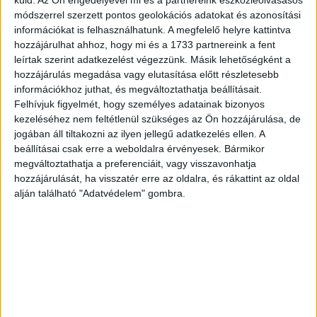
módszerrel szerzett pontos geolokációs adatokat és azonosítási
információkat is felhasználhatunk. A megfelelő helyre kattintva
hozzájárulhat ahhoz, hogy mi és a 1733 partnereink a fent
leírtak szerint adatkezelést végezzünk. Másik lehetőségként a
hozzájárulás megadása vagy elutasítása előtt részletesebb
információkhoz juthat, és megváltoztathatja beállításait.
Felhívjuk figyelmét, hogy személyes adatainak bizonyos
kezeléséhez nem feltétlenül szükséges az Ön hozzájárulása, de
jogában áll tiltakozni az ilyen jellegű adatkezelés ellen. A
beállításai csak erre a weboldalra érvényesek. Bármikor
megváltoztathatja a preferenciáit, vagy visszavonhatja
hozzájárulását, ha visszatér erre az oldalra, és rákattint az oldal
“Rendeltem egy meditációs könyvet az Amazon-ról, de
alján található "Adatvédelem" gombra.
minden oldalon csak a “belégzés” és a “kilégzés” szócska
szerepel.”
“Sajnálom, hogy veszítettél, apa. A csatahajóm a szárazföldön
volt.”