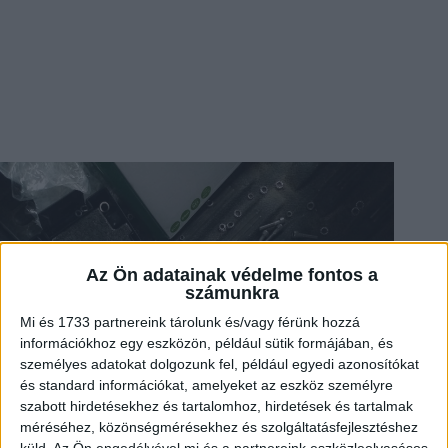
Az Ön adatainak védelme fontos a
számunkra
Mi és 1733 partnereink tárolunk és/vagy férünk hozzá
információkhoz egy eszközön, például sütik formájában, és
személyes adatokat dolgozunk fel, például egyedi azonosítókat
és standard információkat, amelyeket az eszköz személyre
szabott hirdetésekhez és tartalomhoz, hirdetések és tartalmak
méréséhez, közönségmérésekhez és szolgáltatásfejlesztéshez
küld.
Az Ön engedélyével mi és a partnereink eszközleolvasásos