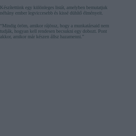
Készítettünk egy különleges listát, amelyben bemutatjuk
néhány ember legviccesebb és kissé dühítő élményeit.
“Mindig öröm, amikor rájössz, hogy a munkatársaid nem
tudják, hogyan kell rendesen becsukni egy dobozt. Pont
akkor, amikor már készen állsz hazamenni.”