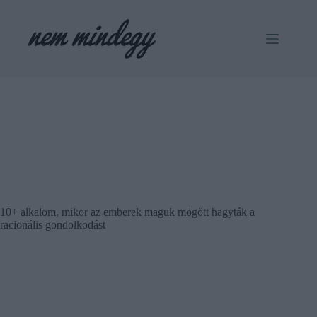
Skip
to
content
10+ alkalom, mikor az emberek maguk mögött hagyták a
racionális gondolkodást