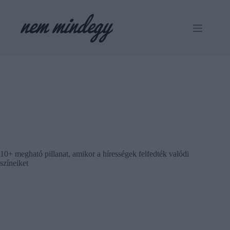
Skip
to
content
10+ megható pillanat, amikor a hírességek felfedték valódi
színeiket