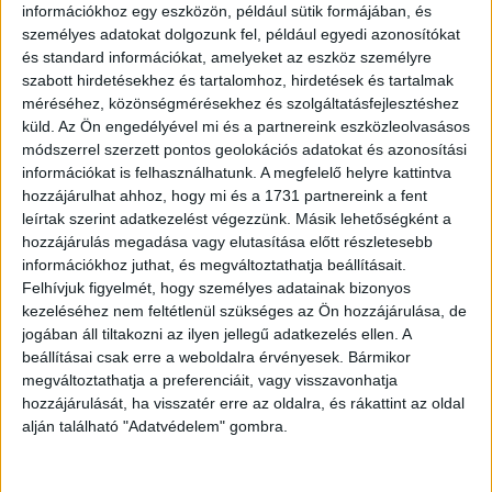
információkhoz egy eszközön, például sütik formájában, és
személyes adatokat dolgozunk fel, például egyedi azonosítókat
és standard információkat, amelyeket az eszköz személyre
szabott hirdetésekhez és tartalomhoz, hirdetések és tartalmak
méréséhez, közönségmérésekhez és szolgáltatásfejlesztéshez
küld.
Az Ön engedélyével mi és a partnereink eszközleolvasásos
módszerrel szerzett pontos geolokációs adatokat és azonosítási
információkat is felhasználhatunk. A megfelelő helyre kattintva
hozzájárulhat ahhoz, hogy mi és a 1731 partnereink a fent
leírtak szerint adatkezelést végezzünk. Másik lehetőségként a
hozzájárulás megadása vagy elutasítása előtt részletesebb
információkhoz juthat, és megváltoztathatja beállításait.
Egy talk show-ban Emilia Clarke elárulta, hogy szereti Matt
Felhívjuk figyelmét, hogy személyes adatainak bizonyos
LeBlancot, aki a legendás sorával válaszolt: „Hogy vagy?”
kezeléséhez nem feltétlenül szükséges az Ön hozzájárulása, de
jogában áll tiltakozni az ilyen jellegű adatkezelés ellen. A
beállításai csak erre a weboldalra érvényesek. Bármikor
megváltoztathatja a preferenciáit, vagy visszavonhatja
hozzájárulását, ha visszatér erre az oldalra, és rákattint az oldal
alján található "Adatvédelem" gombra.