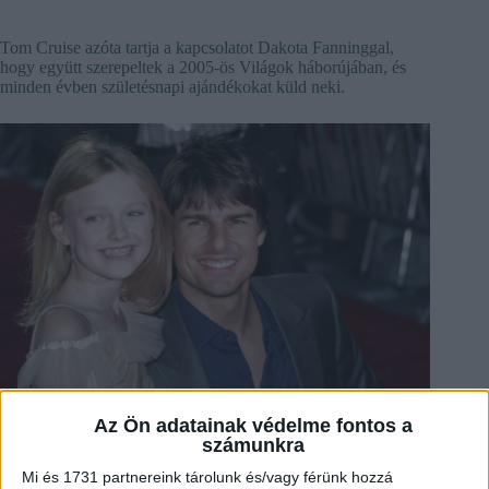
Tom Cruise azóta tartja a kapcsolatot Dakota Fanninggal,
hogy együtt szerepeltek a 2005-ös Világok háborújában, és
minden évben születésnapi ajándékokat küld neki.
Az Ön adatainak védelme fontos a
számunkra
Mi és 1731 partnereink tárolunk és/vagy férünk hozzá