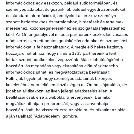
információkhoz egy eszközön, például sütik formájában, és
személyes adatokat dolgozunk fel, például egyedi azonosítókat
és standard információkat, amelyeket az eszköz személyre
szabott hirdetésekhez és tartalomhoz, hirdetések és tartalmak
méréséhez, közönségmérésekhez és szolgáltatásfejlesztéshez
küld.
Az Ön engedélyével mi és a partnereink eszközleolvasásos
módszerrel szerzett pontos geolokációs adatokat és azonosítási
információkat is felhasználhatunk. A megfelelő helyre kattintva
hozzájárulhat ahhoz, hogy mi és a 1733 partnereink a fent
leírtak szerint adatkezelést végezzünk. Másik lehetőségként a
hozzájárulás megadása vagy elutasítása előtt részletesebb
információkhoz juthat, és megváltoztathatja beállításait.
Felhívjuk figyelmét, hogy személyes adatainak bizonyos
kezeléséhez nem feltétlenül szükséges az Ön hozzájárulása, de
jogában áll tiltakozni az ilyen jellegű adatkezelés ellen. A
beállításai csak erre a weboldalra érvényesek. Bármikor
megváltoztathatja a preferenciáit, vagy visszavonhatja
hozzájárulását, ha visszatér erre az oldalra, és rákattint az oldal
alján található "Adatvédelem" gombra.