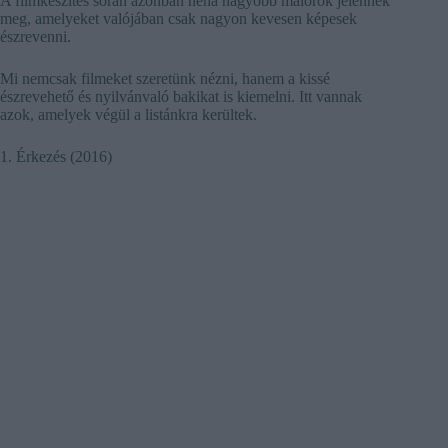
A filmkészítés során azonban néha nagyobb malőrök jelennek
meg, amelyeket valójában csak nagyon kevesen képesek
észrevenni.
Mi nemcsak filmeket szeretünk nézni, hanem a kissé
észrevehető és nyilvánvaló bakikat is kiemelni. Itt vannak
azok, amelyek végül a listánkra kerültek.
1. Érkezés (2016)