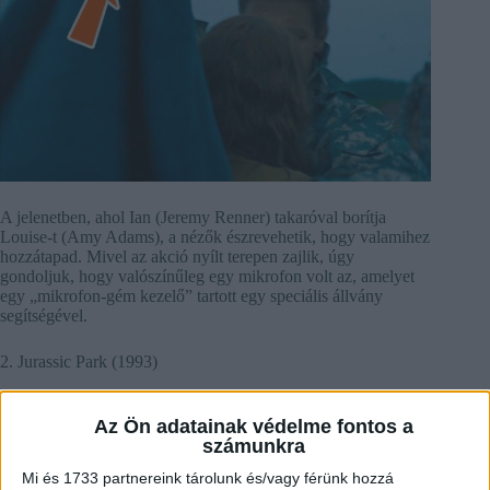
A jelenetben, ahol Ian (Jeremy Renner) takaróval borítja
Louise-t (Amy Adams), a nézők észrevehetik, hogy valamihez
hozzátapad. Mivel az akció nyílt terepen zajlik, úgy
gondoljuk, hogy valószínűleg egy mikrofon volt az, amelyet
egy „mikrofon-gém kezelő” tartott egy speciális állvány
segítségével.
2. Jurassic Park (1993)
Az Ön adatainak védelme fontos a
számunkra
Mi és 1733 partnereink tárolunk és/vagy férünk hozzá