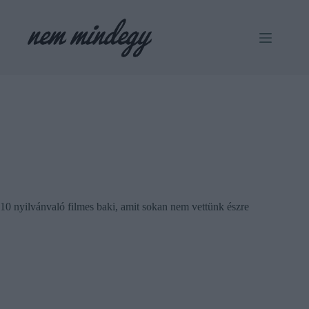
Skip
to
content
10 nyilvánvaló filmes baki, amit sokan nem vettünk észre