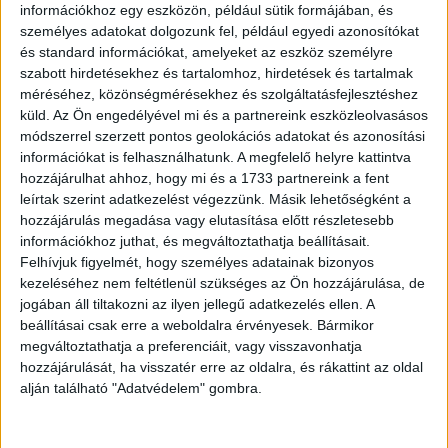
információkhoz egy eszközön, például sütik formájában, és
személyes adatokat dolgozunk fel, például egyedi azonosítókat
és standard információkat, amelyeket az eszköz személyre
szabott hirdetésekhez és tartalomhoz, hirdetések és tartalmak
méréséhez, közönségmérésekhez és szolgáltatásfejlesztéshez
küld.
Az Ön engedélyével mi és a partnereink eszközleolvasásos
módszerrel szerzett pontos geolokációs adatokat és azonosítási
információkat is felhasználhatunk. A megfelelő helyre kattintva
hozzájárulhat ahhoz, hogy mi és a 1733 partnereink a fent
leírtak szerint adatkezelést végezzünk. Másik lehetőségként a
hozzájárulás megadása vagy elutasítása előtt részletesebb
információkhoz juthat, és megváltoztathatja beállításait.
Felhívjuk figyelmét, hogy személyes adatainak bizonyos
kezeléséhez nem feltétlenül szükséges az Ön hozzájárulása, de
jogában áll tiltakozni az ilyen jellegű adatkezelés ellen. A
beállításai csak erre a weboldalra érvényesek. Bármikor
megváltoztathatja a preferenciáit, vagy visszavonhatja
hozzájárulását, ha visszatér erre az oldalra, és rákattint az oldal
alján található "Adatvédelem" gombra.