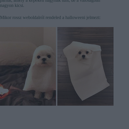
párnát, amely a képeken nagynak tűnt, de a valóságban
nagyon kicsi.
Mikor rossz weboldalról rendeled a halloweeni jelmezt: