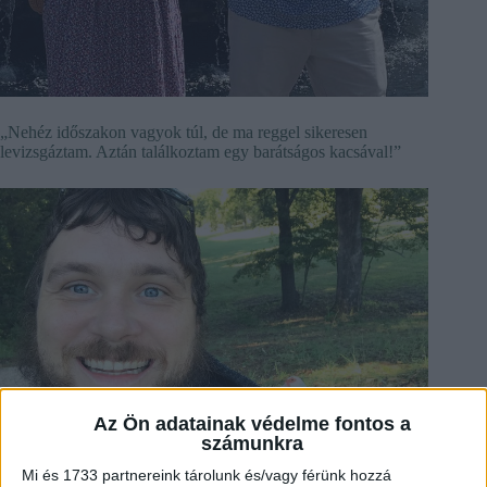
„Nehéz időszakon vagyok túl, de ma reggel sikeresen
levizsgáztam. Aztán találkoztam egy barátságos kacsával!”
Az Ön adatainak védelme fontos a
számunkra
Mi és 1733 partnereink tárolunk és/vagy férünk hozzá