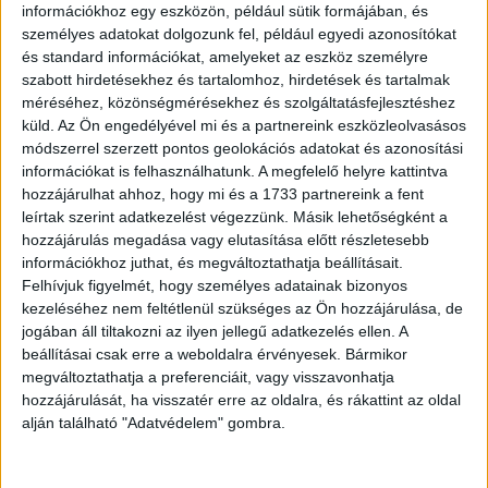
információkhoz egy eszközön, például sütik formájában, és
személyes adatokat dolgozunk fel, például egyedi azonosítókat
és standard információkat, amelyeket az eszköz személyre
„A lányom reakciói a szörnyű vicceimre.”
szabott hirdetésekhez és tartalomhoz, hirdetések és tartalmak
méréséhez, közönségmérésekhez és szolgáltatásfejlesztéshez
küld.
Az Ön engedélyével mi és a partnereink eszközleolvasásos
módszerrel szerzett pontos geolokációs adatokat és azonosítási
információkat is felhasználhatunk. A megfelelő helyre kattintva
hozzájárulhat ahhoz, hogy mi és a 1733 partnereink a fent
leírtak szerint adatkezelést végezzünk. Másik lehetőségként a
hozzájárulás megadása vagy elutasítása előtt részletesebb
információkhoz juthat, és megváltoztathatja beállításait.
Felhívjuk figyelmét, hogy személyes adatainak bizonyos
kezeléséhez nem feltétlenül szükséges az Ön hozzájárulása, de
jogában áll tiltakozni az ilyen jellegű adatkezelés ellen. A
beállításai csak erre a weboldalra érvényesek. Bármikor
megváltoztathatja a preferenciáit, vagy visszavonhatja
hozzájárulását, ha visszatér erre az oldalra, és rákattint az oldal
alján található "Adatvédelem" gombra.