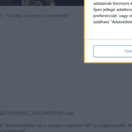
adatainak bizonyos k
ilyen jellegű adatke
3. “Van egy anyajegy a szememben!”
preferenciáit, vagy v
található "Adatvéde
TOV
4. “Klinodaktíliám van, a kisujjam majdnem 140°-os szögben hajlik. M
a szokásosnál.”