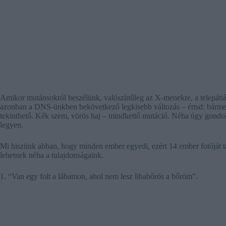
Amikor mutánsokról beszélünk, valószínűleg az X-menekre, a telepát
azonban a DNS-ünkben bekövetkező legkisebb változás – értsd: bármely
tekinthető. Kék szem, vörös haj – mindkettő mutáció. Néha úgy gondol
legyen.
Mi hiszünk abban, hogy minden ember egyedi, ezért 14 ember fotóját 
lehetnek néha a tulajdonságaink.
1. “Van egy folt a lábamon, ahol nem lesz libabőrös a bőröm”.