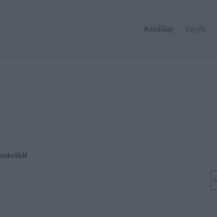
Kezdőlap
Egyéb
csokoládé
N
re