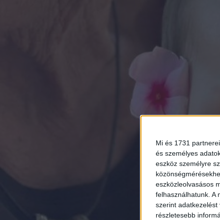
Mi és 1731 partnerei
és személyes adatoka
eszköz személyre sz
közönségmérésekhez 
eszközleolvasásos mó
felhasználhatunk. A 
szerint adatkezelést
részletesebb informác