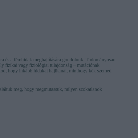
iára és a fémhidak meghajlítására gondolunk. Tudományosan
 fizikai vagy fiziológiai tulajdonság – mutációnak
od, hogy inkább hidakat hajlítanál, minthogy kék szemed
találtuk meg, hogy megmutassuk, milyen szokatlanok