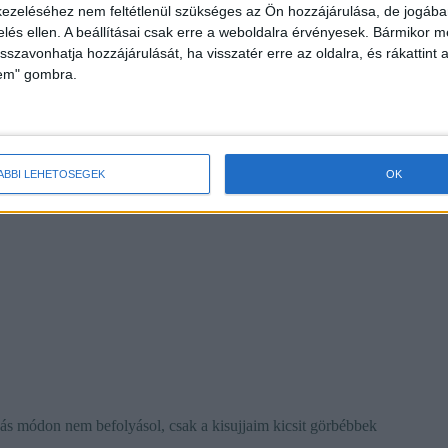
ezeléséhez nem feltétlenül szükséges az Ön hozzájárulása, de jogában 
zelés ellen. A beállításai csak erre a weboldalra érvényesek. Bármikor m
isszavonhatja hozzájárulását, ha visszatér erre az oldalra, és rákattint a
lem" gombra.
ÁBBI LEHETŐSÉGEK
OK
ás módon nem befolyásol, csak a kisujjaim kicsit görbébbek