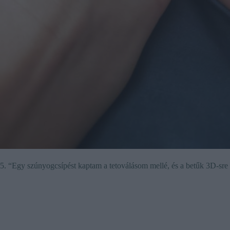
5. “Egy szúnyogcsípést kaptam a tetoválásom mellé, és a betűk 3D-sre 