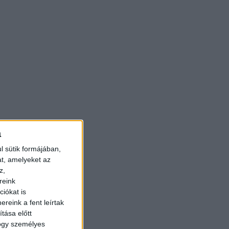
a
l sütik formájában,
at, amelyeket az
z,
reink
iókat is
reink a fent leírtak
tása előtt
hogy személyes