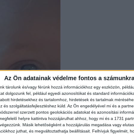
Az Ön adatainak védelme fontos a számunkr
nk tárolunk és/vagy férünk hozzá információkhoz egy eszközön, példáu
t dolgozunk fel, például egyedi azonosítókat és standard információk
abott hirdetésekhez és tartalomhoz, hirdetések és tartalmak méréséhe
és szolgáltatásfejlesztéshez küld.
Az Ön engedélyével mi és a partne
dszerrel szerzett pontos geolokációs adatokat és azonosítási informác
megfelelő helyre kattintva hozzájárulhat ahhoz, hogy mi és a 1731 partne
 végezzünk. Másik lehetőségként a hozzájárulás megadása vagy elutasí
iókhoz juthat, és megváltoztathatja beállításait.
Felhívjuk figyelmét, 