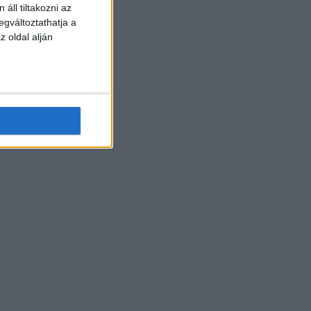
áll tiltakozni az
egváltoztathatja a
z oldal alján