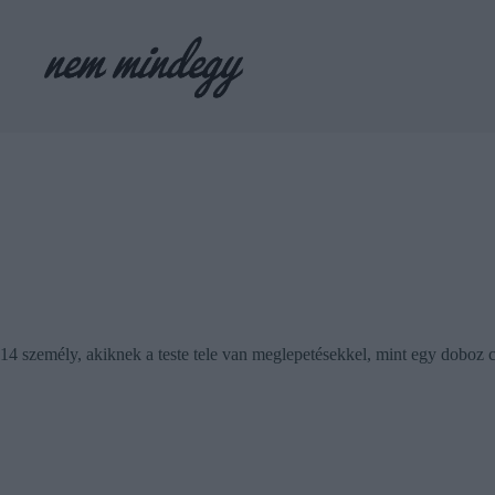
Skip
to
content
14 személy, akiknek a teste tele van meglepetésekkel, mint egy doboz 