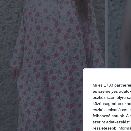
Mi és 1733 partnerei
és személyes adatoka
eszköz személyre sz
közönségmérésekhez 
eszközleolvasásos mó
felhasználhatunk. A 
szerint adatkezelést
részletesebb informác