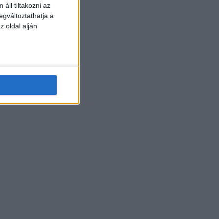
áll tiltakozni az
egváltoztathatja a
z oldal alján