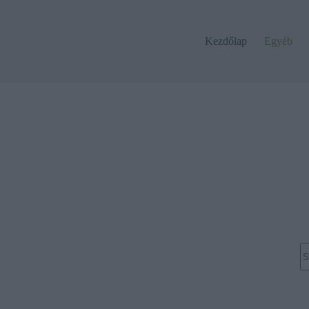
Kezdőlap
Egyéb
N
re