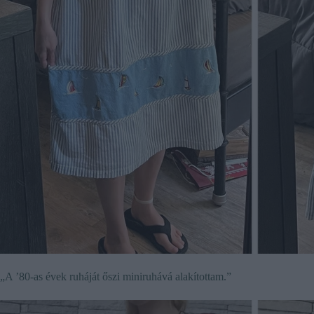
„A ’80-as évek ruháját őszi miniruhává alakítottam.”