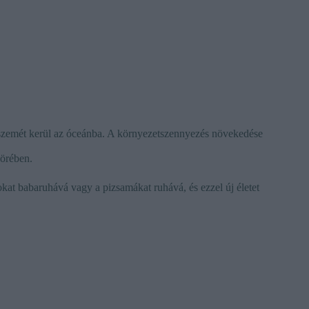
szemét kerül az óceánba. A környezetszennyezés növekedése
körében.
kat babaruhává vagy a pizsamákat ruhává, és ezzel új életet