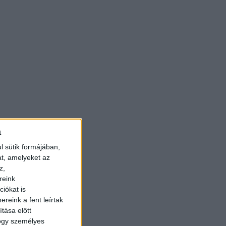
a
l sütik formájában,
at, amelyeket az
z,
reink
iókat is
reink a fent leírtak
tása előtt
hogy személyes