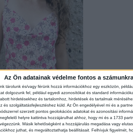
Az Ön adatainak védelme fontos a számunkr
nk tárolunk és/vagy férünk hozzá információkhoz egy eszközön, példáu
t dolgozunk fel, például egyedi azonosítókat és standard információk
abott hirdetésekhez és tartalomhoz, hirdetések és tartalmak méréséhe
és szolgáltatásfejlesztéshez küld.
Az Ön engedélyével mi és a partne
dszerrel szerzett pontos geolokációs adatokat és azonosítási informác
megfelelő helyre kattintva hozzájárulhat ahhoz, hogy mi és a 1733 partne
 végezzünk. Másik lehetőségként a hozzájárulás megadása vagy elutasí
iókhoz juthat, és megváltoztathatja beállításait.
Felhívjuk figyelmét, 