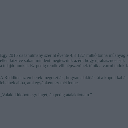
Egy 2015-ös tanulmány szerint évente 4,8-12,7 millió tonna műanyag 
ellen küzdve sokan mindent megteszünk azért, hogy újrahasznosítsuk
a tulajdonunkat. Ez pedig rendkívül népszerűnek tűnik a varrni tudók 
A Redditen az emberek megosztják, hogyan alakítják át a kopott kabáto
lehelnek abba, ami egyébként szemét lenne.
„Valaki kidobott egy inget, én pedig átalakítottam.”