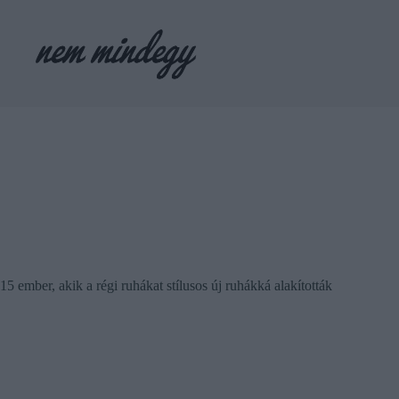
Skip
to
content
15 ember, akik a régi ruhákat stílusos új ruhákká alakították