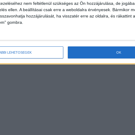
ezeléséhez nem feltétlenül szükséges az Ön hozzájárulása, de jogában 
zelés ellen. A beállításai csak erre a weboldalra érvényesek. Bármikor m
isszavonhatja hozzájárulását, ha visszatér erre az oldalra, és rákattint a
lem" gombra.
ÁBBI LEHETŐSÉGEK
OK