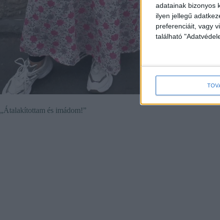
adatainak bizonyos k
ilyen jellegű adatke
preferenciáit, vagy v
található "Adatvéde
TOV
„Átalakítottam és imádom!”