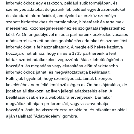
Ez egy eszköz az ivópoharak csiszolásához.
információkhoz egy eszközön, például sütik formájában, és
személyes adatokat dolgozunk fel, például egyedi azonosítókat
és standard információkat, amelyeket az eszköz személyre
szabott hirdetésekhez és tartalomhoz, hirdetések és tartalmak
méréséhez, közönségmérésekhez és szolgáltatásfejlesztéshez
küld.
Az Ön engedélyével mi és a partnereink eszközleolvasásos
módszerrel szerzett pontos geolokációs adatokat és azonosítási
információkat is felhasználhatunk. A megfelelő helyre kattintva
hozzájárulhat ahhoz, hogy mi és a 1733 partnereink a fent
leírtak szerint adatkezelést végezzünk. Másik lehetőségként a
hozzájárulás megadása vagy elutasítása előtt részletesebb
információkhoz juthat, és megváltoztathatja beállításait.
Felhívjuk figyelmét, hogy személyes adatainak bizonyos
kezeléséhez nem feltétlenül szükséges az Ön hozzájárulása, de
jogában áll tiltakozni az ilyen jellegű adatkezelés ellen. A
beállításai csak erre a weboldalra érvényesek. Bármikor
megváltoztathatja a preferenciáit, vagy visszavonhatja
hozzájárulását, ha visszatér erre az oldalra, és rákattint az oldal
alján található "Adatvédelem" gombra.