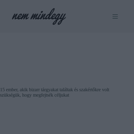
Skip
to
content
15 ember, akik bizarr tárgyakat találtak és szakértőkre volt
szükségük, hogy megfejtsék céljukat