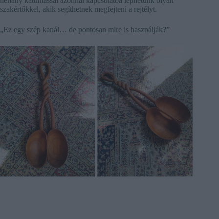
néhány kattintással azonnal kapcsolatba léphetünk olyan
szakértőkkel, akik segíthetnek megfejteni a rejtélyt.
„Ez egy szép kanál… de pontosan mire is használják?”