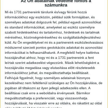
Az Ön adatainak védelme fontos a
számunkra
„Apámnak tanulnia kellett.”
Mi és 1731 partnereink tárolunk és/vagy férünk hozzá
információkhoz egy eszközön, például sütik formájában, és
személyes adatokat dolgozunk fel, például egyedi azonosítókat
„A szobatársam megjavította a mosogatót.”
és standard információkat, amelyeket az eszköz személyre
szabott hirdetésekhez és tartalomhoz, hirdetések és tartalmak
méréséhez, közönségmérésekhez és szolgáltatásfejlesztéshez
küld.
Az Ön engedélyével mi és a partnereink eszközleolvasásos
módszerrel szerzett pontos geolokációs adatokat és azonosítási
információkat is felhasználhatunk. A megfelelő helyre kattintva
hozzájárulhat ahhoz, hogy mi és a 1731 partnereink a fent
leírtak szerint adatkezelést végezzünk. Másik lehetőségként a
hozzájárulás megadása vagy elutasítása előtt részletesebb
információkhoz juthat, és megváltoztathatja beállításait.
Felhívjuk figyelmét, hogy személyes adatainak bizonyos
kezeléséhez nem feltétlenül szükséges az Ön hozzájárulása, de
jogában áll tiltakozni az ilyen jellegű adatkezelés ellen. A
beállításai csak erre a weboldalra érvényesek. Bármikor
megváltoztathatja a preferenciáit, vagy visszavonhatja
hozzájárulását, ha visszatér erre az oldalra, és rákattint az oldal