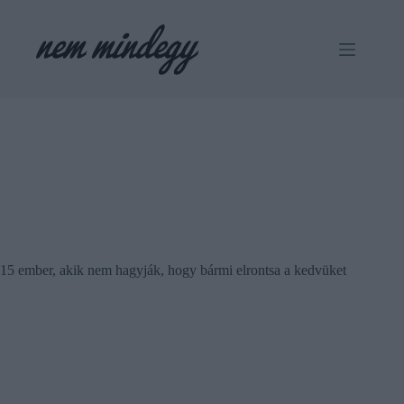
Skip
to
content
15 ember, akik nem hagyják, hogy bármi elrontsa a kedvüket