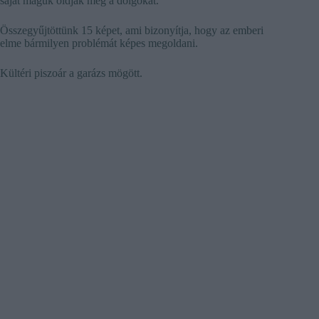
saját maguk oldják meg a dolgokat.
Összegyűjtöttünk 15 képet, ami bizonyítja, hogy az emberi
elme bármilyen problémát képes megoldani.
Kültéri piszoár a garázs mögött.