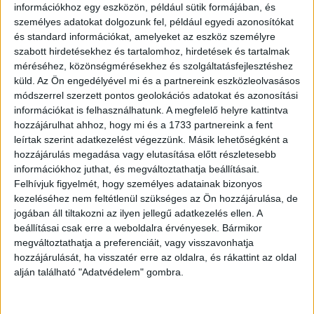
információkhoz egy eszközön, például sütik formájában, és
személyes adatokat dolgozunk fel, például egyedi azonosítókat
és standard információkat, amelyeket az eszköz személyre
szabott hirdetésekhez és tartalomhoz, hirdetések és tartalmak
méréséhez, közönségmérésekhez és szolgáltatásfejlesztéshez
küld.
Az Ön engedélyével mi és a partnereink eszközleolvasásos
módszerrel szerzett pontos geolokációs adatokat és azonosítási
információkat is felhasználhatunk. A megfelelő helyre kattintva
hozzájárulhat ahhoz, hogy mi és a 1733 partnereink a fent
leírtak szerint adatkezelést végezzünk. Másik lehetőségként a
hozzájárulás megadása vagy elutasítása előtt részletesebb
információkhoz juthat, és megváltoztathatja beállításait.
Felhívjuk figyelmét, hogy személyes adatainak bizonyos
kezeléséhez nem feltétlenül szükséges az Ön hozzájárulása, de
jogában áll tiltakozni az ilyen jellegű adatkezelés ellen. A
beállításai csak erre a weboldalra érvényesek. Bármikor
megváltoztathatja a preferenciáit, vagy visszavonhatja
hozzájárulását, ha visszatér erre az oldalra, és rákattint az oldal
alján található "Adatvédelem" gombra.
3. Szokatlan parkok.