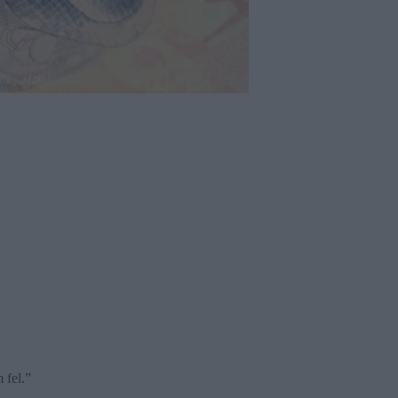
 fel.”