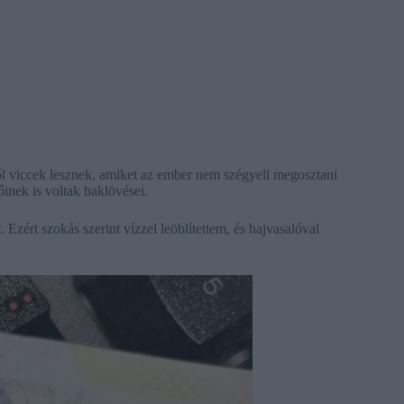
l viccek lesznek, amiket az ember nem szégyell megosztani
inek is voltak baklövései.
zért szokás szerint vízzel leöblítettem, és hajvasalóval