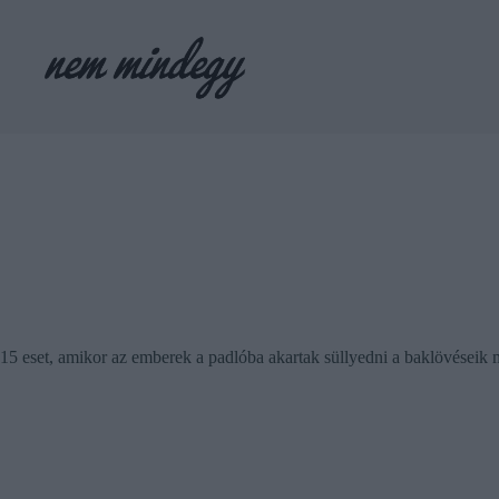
Skip
to
content
15 eset, amikor az emberek a padlóba akartak süllyedni a baklövéseik m