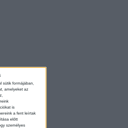
a
l sütik formájában,
at, amelyeket az
z,
reink
iókat is
reink a fent leírtak
tása előtt
hogy személyes