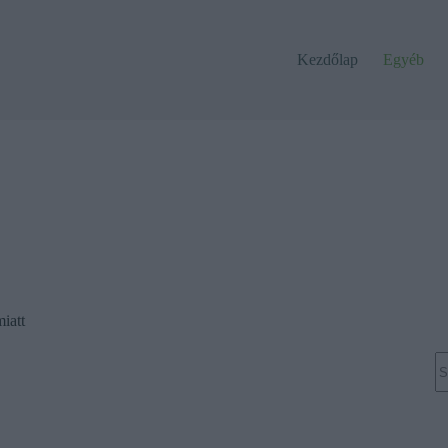
Kezdőlap
Egyéb
iatt
N
re