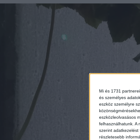
Mi és 1731 partnerei
és személyes adatoka
eszköz személyre sz
közönségmérésekhez 
eszközleolvasásos mó
felhasználhatunk. A 
szerint adatkezelést
részletesebb informác