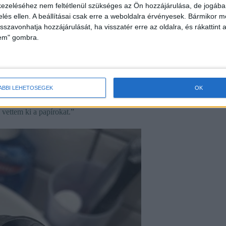
ezeléséhez nem feltétlenül szükséges az Ön hozzájárulása, de jogában 
zelés ellen. A beállításai csak erre a weboldalra érvényesek. Bármikor m
isszavonhatja hozzájárulását, ha visszatér erre az oldalra, és rákattint a
lem" gombra.
ÁBBI LEHETŐSÉGEK
OK
 vettem ki a papírokat.”