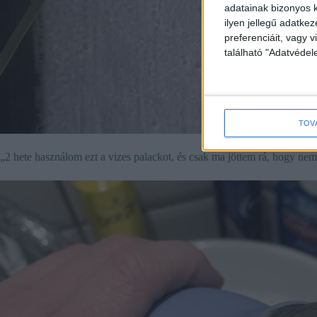
adatainak bizonyos k
ilyen jellegű adatke
preferenciáit, vagy v
található "Adatvéde
TOV
„2 hete használom ezt a vizes palackot, és csak ma jöttem rá, hogy nem