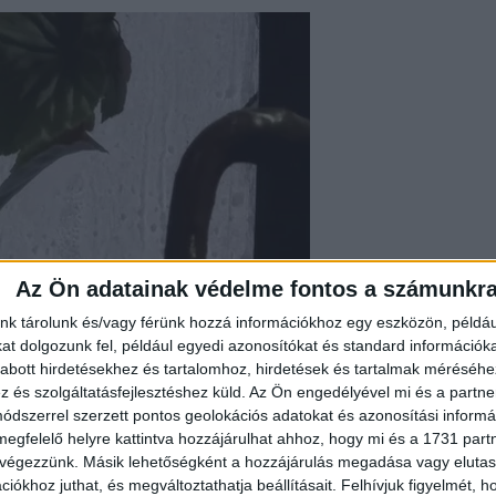
Az Ön adatainak védelme fontos a számunkr
nk tárolunk és/vagy férünk hozzá információkhoz egy eszközön, példáu
t dolgozunk fel, például egyedi azonosítókat és standard információk
abott hirdetésekhez és tartalomhoz, hirdetések és tartalmak méréséhe
és szolgáltatásfejlesztéshez küld.
Az Ön engedélyével mi és a partne
dszerrel szerzett pontos geolokációs adatokat és azonosítási informác
megfelelő helyre kattintva hozzájárulhat ahhoz, hogy mi és a 1731 partne
 végezzünk. Másik lehetőségként a hozzájárulás megadása vagy elutasí
iókhoz juthat, és megváltoztathatja beállításait.
Felhívjuk figyelmét, 