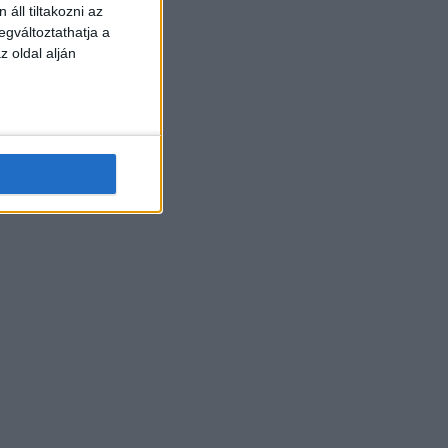
áll tiltakozni az
egváltoztathatja a
z oldal alján