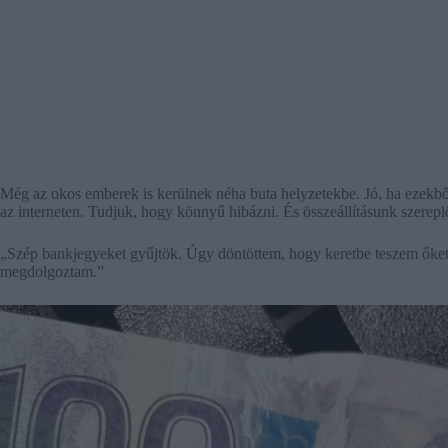
Még az okos emberek is kerülnek néha buta helyzetekbe. Jó, ha ezekbő
az interneten. Tudjuk, hogy könnyű hibázni. És összeállításunk szereplő
„Szép bankjegyeket gyűjtök. Úgy döntöttem, hogy keretbe teszem őket. E
megdolgoztam.”