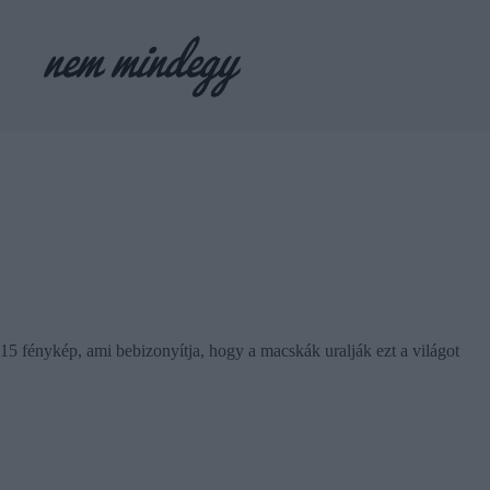
Skip
to
content
15 fénykép, ami bebizonyítja, hogy a macskák uralják ezt a világot