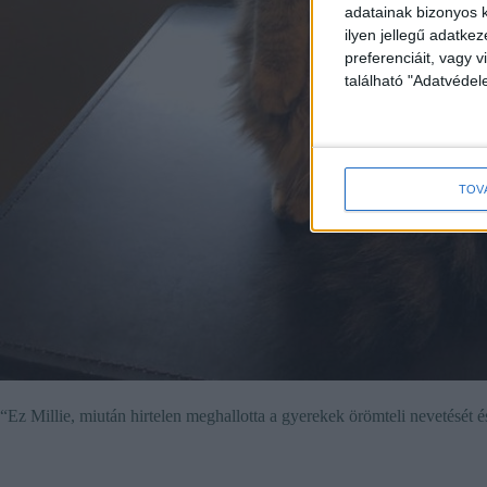
adatainak bizonyos k
ilyen jellegű adatke
preferenciáit, vagy v
található "Adatvéde
TOV
“Ez Millie, miután hirtelen meghallotta a gyerekek örömteli nevetését 