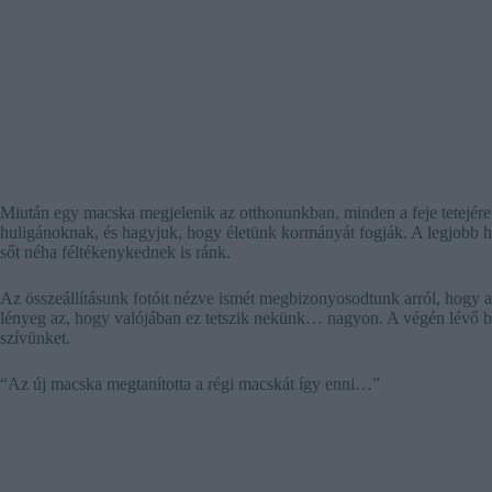
Miután egy macska megjelenik az otthonunkban, minden a feje tetejére 
huligánoknak, és hagyjuk, hogy életünk kormányát fogják. A legjobb he
sőt néha féltékenykednek is ránk.
Az összeállításunk fotóit nézve ismét megbizonyosodtunk arról, hogy a 
lényeg az, hogy valójában ez tetszik nekünk… nagyon. A végén lévő b
szívünket.
“Az új macska megtanította a régi macskát így enni…”