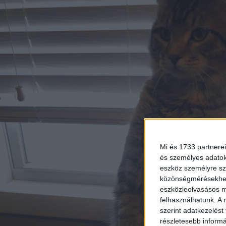
Mi és 1733 partnerei
és személyes adatoka
eszköz személyre sz
közönségmérésekhez 
eszközleolvasásos mó
felhasználhatunk. A 
szerint adatkezelést
részletesebb informác