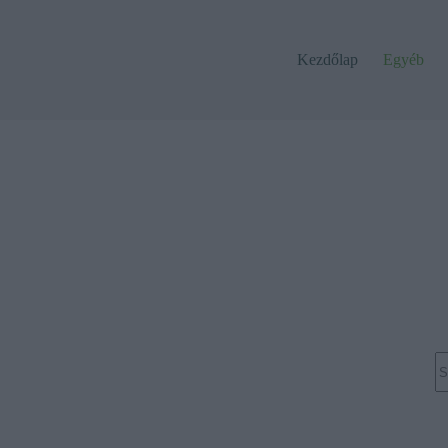
Kezdőlap
Egyéb
N
re