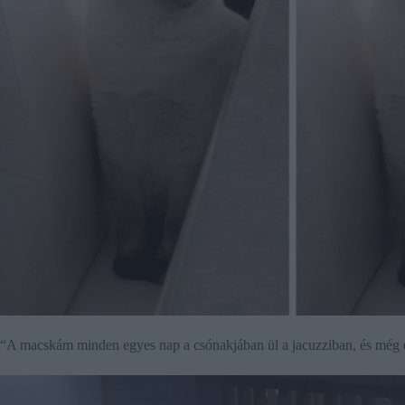
“A macskám minden egyes nap a csónakjában ül a jacuzziban, és még e