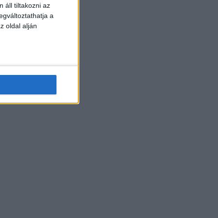
áll tiltakozni az
egváltoztathatja a
z oldal alján