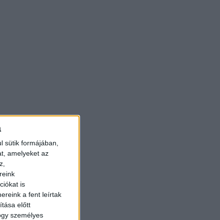
a
l sütik formájában,
at, amelyeket az
z,
reink
iókat is
reink a fent leírtak
tása előtt
hogy személyes