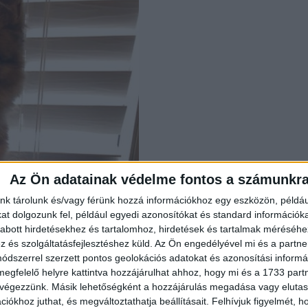
Az Ön adatainak védelme fontos a számunkr
nk tárolunk és/vagy férünk hozzá információkhoz egy eszközön, példáu
t dolgozunk fel, például egyedi azonosítókat és standard információk
abott hirdetésekhez és tartalomhoz, hirdetések és tartalmak méréséhe
és szolgáltatásfejlesztéshez küld.
Az Ön engedélyével mi és a partne
dszerrel szerzett pontos geolokációs adatokat és azonosítási informác
megfelelő helyre kattintva hozzájárulhat ahhoz, hogy mi és a 1733 partne
 végezzünk. Másik lehetőségként a hozzájárulás megadása vagy elutasí
iókhoz juthat, és megváltoztathatja beállításait.
Felhívjuk figyelmét, 