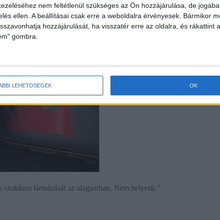
ezeléséhez nem feltétlenül szükséges az Ön hozzájárulása, de jogában 
zelés ellen. A beállításai csak erre a weboldalra érvényesek. Bármikor m
isszavonhatja hozzájárulását, ha visszatér erre az oldalra, és rákattint a
lem" gombra.
ÁBBI LEHETŐSÉGEK
OK
és szokásos lármázását az alagsorban. Nem helyesli.”