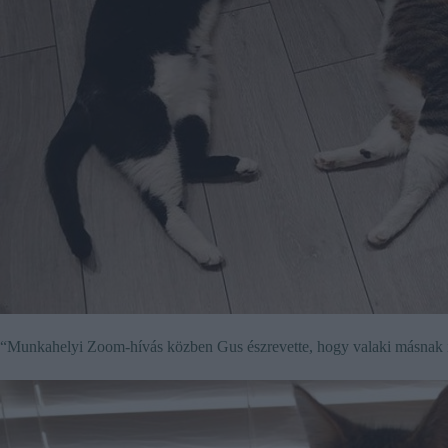
“Munkahelyi Zoom-hívás közben Gus észrevette, hogy valaki másnak 