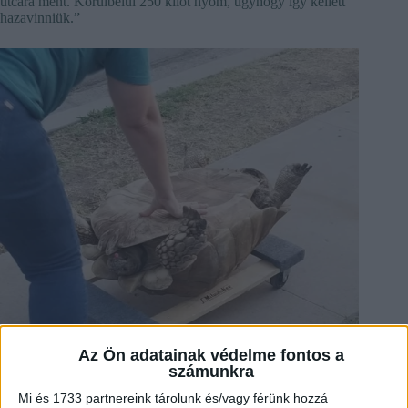
utcára ment. Körülbelül 250 kilót nyom, úgyhogy így kellett
hazavinniük.”
Az Ön adatainak védelme fontos a
számunkra
Mi és 1733 partnereink tárolunk és/vagy férünk hozzá