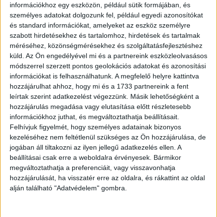
információkhoz egy eszközön, például sütik formájában, és
személyes adatokat dolgozunk fel, például egyedi azonosítókat
és standard információkat, amelyeket az eszköz személyre
szabott hirdetésekhez és tartalomhoz, hirdetések és tartalmak
„Egy lepke berepült a fürdőszobába, és kialakult egy
méréséhez, közönségmérésekhez és szolgáltatásfejlesztéshez
vadásztársaság.”
küld.
Az Ön engedélyével mi és a partnereink eszközleolvasásos
módszerrel szerzett pontos geolokációs adatokat és azonosítási
információkat is felhasználhatunk. A megfelelő helyre kattintva
hozzájárulhat ahhoz, hogy mi és a 1733 partnereink a fent
leírtak szerint adatkezelést végezzünk. Másik lehetőségként a
hozzájárulás megadása vagy elutasítása előtt részletesebb
információkhoz juthat, és megváltoztathatja beállításait.
Felhívjuk figyelmét, hogy személyes adatainak bizonyos
kezeléséhez nem feltétlenül szükséges az Ön hozzájárulása, de
jogában áll tiltakozni az ilyen jellegű adatkezelés ellen. A
beállításai csak erre a weboldalra érvényesek. Bármikor
megváltoztathatja a preferenciáit, vagy visszavonhatja
hozzájárulását, ha visszatér erre az oldalra, és rákattint az oldal
alján található "Adatvédelem" gombra.