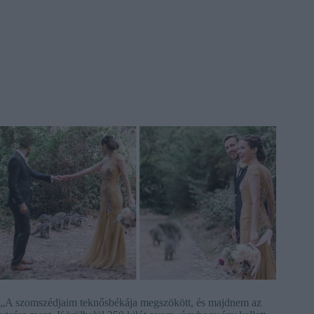
„A szomszédjaim teknősbékája megszökött, és majdnem az