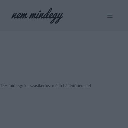
Skip
to
content
15+ fotó egy kasszasikerhez méltó háttértörténettel