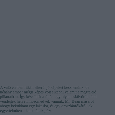
A való életben ritkán sikerül jó képeket készítenünk, de
néhány ember mégis képes volt elkapni valamit a megfelelő
pillanatban. Így készültek a fotók egy olyan esküvőről, ahol
vendégek helyett mosómedvék vannak, Mr. Bean másáról
ahogy bekukkant egy lakásba, és egy oroszlánfókáról, aki
egyértelműen a kamerának pózol.