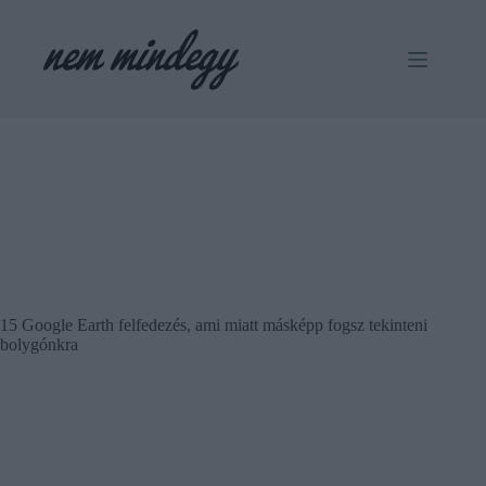
Skip
to
content
15 Google Earth felfedezés, ami miatt másképp fogsz tekinteni
bolygónkra