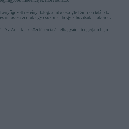
legnagyobb medencéjét, most láthatod.
Lenyűgözött néhány dolog, amit a Google Earth-ön találtak,
és mi összeszedtük egy csokorba, hogy kibővítsük látóköröd.
1. Az Antarktisz közelében talált elhagyatott tengerjáró hajó