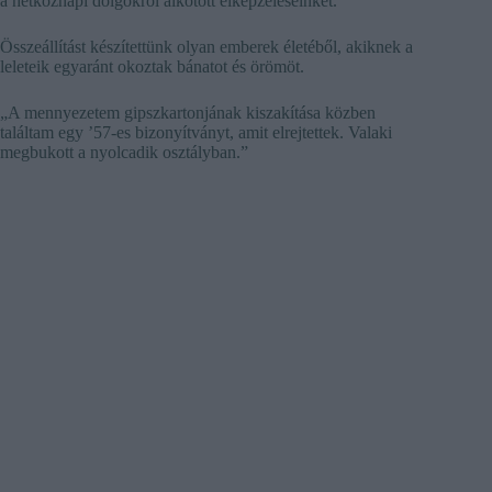
a hétköznapi dolgokról alkotott elképzeléseinket.
Összeállítást készítettünk olyan emberek életéből, akiknek a
leleteik egyaránt okoztak bánatot és örömöt.
„A mennyezetem gipszkartonjának kiszakítása közben
találtam egy ’57-es bizonyítványt, amit elrejtettek. Valaki
megbukott a nyolcadik osztályban.”