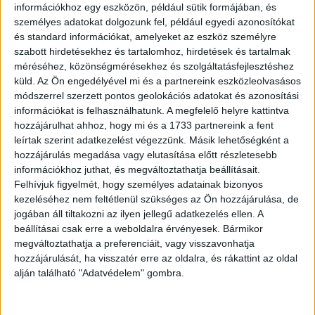
információkhoz egy eszközön, például sütik formájában, és
személyes adatokat dolgozunk fel, például egyedi azonosítókat
és standard információkat, amelyeket az eszköz személyre
szabott hirdetésekhez és tartalomhoz, hirdetések és tartalmak
méréséhez, közönségmérésekhez és szolgáltatásfejlesztéshez
küld.
Az Ön engedélyével mi és a partnereink eszközleolvasásos
„A lakás takarítása közben találtam egy ’82-es Coca Cola
módszerrel szerzett pontos geolokációs adatokat és azonosítási
csavarhúzókészletet.”
információkat is felhasználhatunk. A megfelelő helyre kattintva
hozzájárulhat ahhoz, hogy mi és a 1733 partnereink a fent
leírtak szerint adatkezelést végezzünk. Másik lehetőségként a
hozzájárulás megadása vagy elutasítása előtt részletesebb
információkhoz juthat, és megváltoztathatja beállításait.
Felhívjuk figyelmét, hogy személyes adatainak bizonyos
kezeléséhez nem feltétlenül szükséges az Ön hozzájárulása, de
jogában áll tiltakozni az ilyen jellegű adatkezelés ellen. A
beállításai csak erre a weboldalra érvényesek. Bármikor
megváltoztathatja a preferenciáit, vagy visszavonhatja
hozzájárulását, ha visszatér erre az oldalra, és rákattint az oldal
alján található "Adatvédelem" gombra.