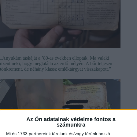
„Anyukám táskáját a ’80-as években ellopták. Ma valaki
üzent neki, hogy megtalálta az erdő mélyén. A bőr teljesen
tönkrement, de néhány klassz emléktárgyat visszakapott.”
Az Ön adatainak védelme fontos a
számunkra
Mi és 1733 partnereink tárolunk és/vagy férünk hozzá