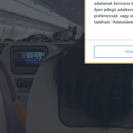
adatainak bizonyos k
ilyen jellegű adatke
preferenciáit, vagy v
található "Adatvéde
TOV