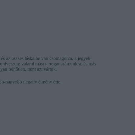
, és az összes táska be van csomagolva, a jegyek
z univerzum valami mást tartogat számunkra, és más
an felhőtlen, mint azt vártuk.
ebb-nagyobb negatív élmény érte.