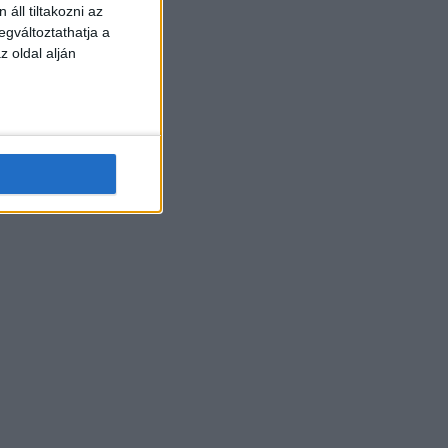
áll tiltakozni az
egváltoztathatja a
z oldal alján