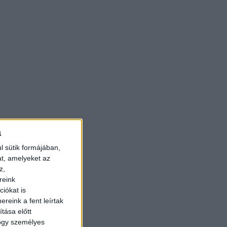
a
l sütik formájában,
at, amelyeket az
z,
reink
iókat is
reink a fent leírtak
tása előtt
hogy személyes