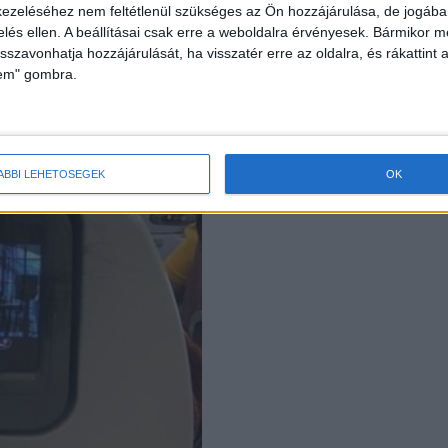
ezeléséhez nem feltétlenül szükséges az Ön hozzájárulása, de jogában 
zelés ellen. A beállításai csak erre a weboldalra érvényesek. Bármikor m
isszavonhatja hozzájárulását, ha visszatér erre az oldalra, és rákattint a
lem" gombra.
ÁBBI LEHETŐSÉGEK
OK