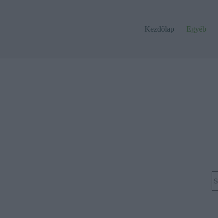
Kezdőlap
Egyéb
N
re