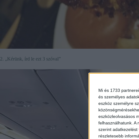
2. „Kérünk, írd le ezt 3 szóval”
Mi és 1733 partnerei
és személyes adatoka
eszköz személyre sz
közönségmérésekhez 
eszközleolvasásos mó
felhasználhatunk. A 
szerint adatkezelést
részletesebb informác