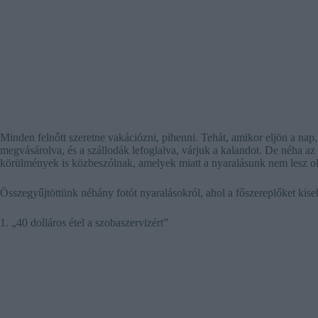
Minden felnőtt szeretne vakációzni, pihenni. Tehát, amikor eljön a nap
megvásárolva, és a szállodák lefoglalva, várjuk a kalandot. De néha a
körülmények is közbeszólnak, amelyek miatt a nyaralásunk nem lesz oly
Összegyűjtöttünk néhány fotót nyaralásokról, ahol a főszereplőket kis
1. „40 dolláros étel a szobaszervizért”