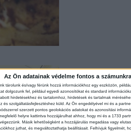
Az Ön adatainak védelme fontos a számunkr
nk tárolunk és/vagy férünk hozzá információkhoz egy eszközön, példáu
t dolgozunk fel, például egyedi azonosítókat és standard információk
abott hirdetésekhez és tartalomhoz, hirdetések és tartalmak méréséhe
és szolgáltatásfejlesztéshez küld.
Az Ön engedélyével mi és a partne
dszerrel szerzett pontos geolokációs adatokat és azonosítási informác
megfelelő helyre kattintva hozzájárulhat ahhoz, hogy mi és a 1733 partne
 végezzünk. Másik lehetőségként a hozzájárulás megadása vagy elutasí
iókhoz juthat, és megváltoztathatja beállításait.
Felhívjuk figyelmét, 