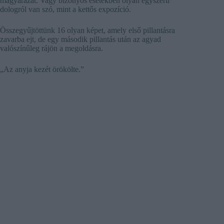
magyarázat. Vagy bizonyos esetekben olyan egyszerű
dologról van szó, mint a kettős expozíció.
Összegyűjtöttünk 16 olyan képet, amely első pillantásra
zavarba ejt, de egy második pillantás után az agyad
valószínűleg rájön a megoldásra.
„Az anyja kezét örökölte.”