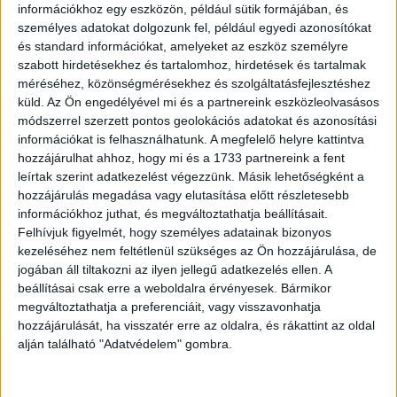
információkhoz egy eszközön, például sütik formájában, és
személyes adatokat dolgozunk fel, például egyedi azonosítókat
és standard információkat, amelyeket az eszköz személyre
szabott hirdetésekhez és tartalomhoz, hirdetések és tartalmak
méréséhez, közönségmérésekhez és szolgáltatásfejlesztéshez
küld.
Az Ön engedélyével mi és a partnereink eszközleolvasásos
módszerrel szerzett pontos geolokációs adatokat és azonosítási
információkat is felhasználhatunk. A megfelelő helyre kattintva
hozzájárulhat ahhoz, hogy mi és a 1733 partnereink a fent
leírtak szerint adatkezelést végezzünk. Másik lehetőségként a
„A kutyámnak emberi hüvelykujja van..”
hozzájárulás megadása vagy elutasítása előtt részletesebb
információkhoz juthat, és megváltoztathatja beállításait.
Felhívjuk figyelmét, hogy személyes adatainak bizonyos
kezeléséhez nem feltétlenül szükséges az Ön hozzájárulása, de
jogában áll tiltakozni az ilyen jellegű adatkezelés ellen. A
beállításai csak erre a weboldalra érvényesek. Bármikor
megváltoztathatja a preferenciáit, vagy visszavonhatja
hozzájárulását, ha visszatér erre az oldalra, és rákattint az oldal
alján található "Adatvédelem" gombra.