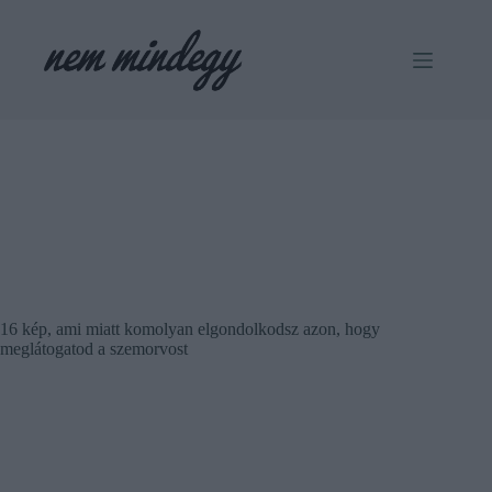
Skip
to
content
16 kép, ami miatt komolyan elgondolkodsz azon, hogy
meglátogatod a szemorvost