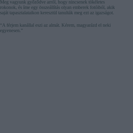
Meg vagyunk győződve arról, hogy nincsenek tökéletes
rokonok, és íme egy összeállítás olyan emberek fotóiból, akik
saját tapasztalataikon keresztül tanulták meg ezt az igazságot.
“A férjem kanállal eszi az almát. Kérem, magyarázd el neki
egyenesen.”