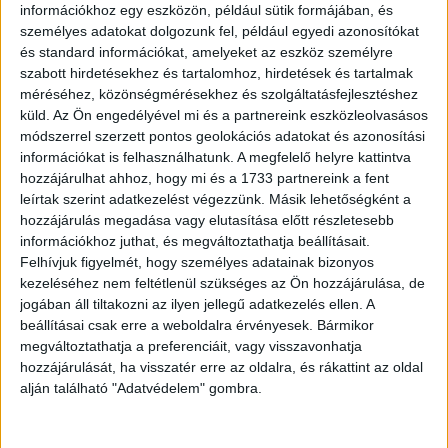
információkhoz egy eszközön, például sütik formájában, és
személyes adatokat dolgozunk fel, például egyedi azonosítókat
és standard információkat, amelyeket az eszköz személyre
szabott hirdetésekhez és tartalomhoz, hirdetések és tartalmak
méréséhez, közönségmérésekhez és szolgáltatásfejlesztéshez
küld.
Az Ön engedélyével mi és a partnereink eszközleolvasásos
módszerrel szerzett pontos geolokációs adatokat és azonosítási
információkat is felhasználhatunk. A megfelelő helyre kattintva
hozzájárulhat ahhoz, hogy mi és a 1733 partnereink a fent
leírtak szerint adatkezelést végezzünk. Másik lehetőségként a
hozzájárulás megadása vagy elutasítása előtt részletesebb
információkhoz juthat, és megváltoztathatja beállításait.
Felhívjuk figyelmét, hogy személyes adatainak bizonyos
kezeléséhez nem feltétlenül szükséges az Ön hozzájárulása, de
jogában áll tiltakozni az ilyen jellegű adatkezelés ellen. A
beállításai csak erre a weboldalra érvényesek. Bármikor
megváltoztathatja a preferenciáit, vagy visszavonhatja
hozzájárulását, ha visszatér erre az oldalra, és rákattint az oldal
alján található "Adatvédelem" gombra.