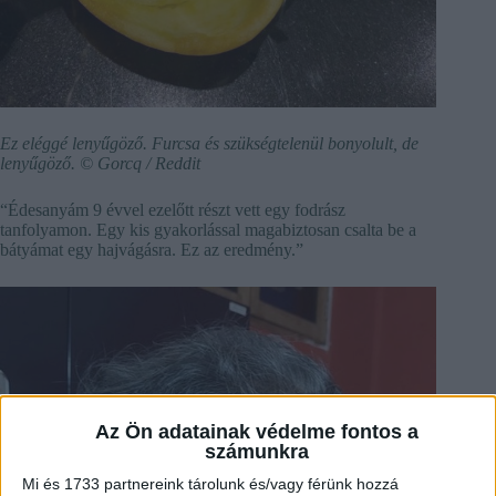
Ez eléggé lenyűgöző. Furcsa és szükségtelenül bonyolult, de
lenyűgöző.
© Gorcq / Reddit
“Édesanyám 9 évvel ezelőtt részt vett egy fodrász
tanfolyamon. Egy kis gyakorlással magabiztosan csalta be a
bátyámat egy hajvágásra. Ez az eredmény.”
Az Ön adatainak védelme fontos a
számunkra
Mi és 1733 partnereink tárolunk és/vagy férünk hozzá