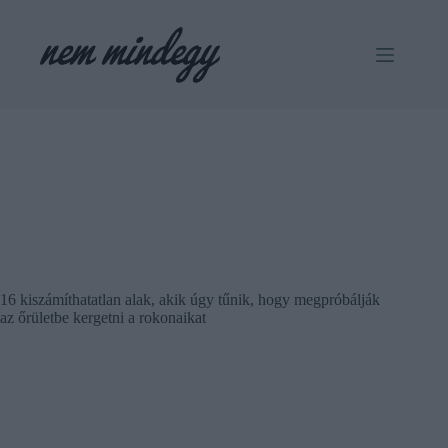
Skip
to
content
16 kiszámíthatatlan alak, akik úgy tűnik, hogy megpróbálják
az őrületbe kergetni a rokonaikat