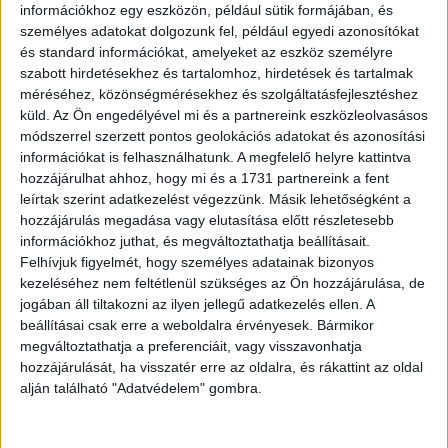
információkhoz egy eszközön, például sütik formájában, és
személyes adatokat dolgozunk fel, például egyedi azonosítókat
és standard információkat, amelyeket az eszköz személyre
szabott hirdetésekhez és tartalomhoz, hirdetések és tartalmak
méréséhez, közönségmérésekhez és szolgáltatásfejlesztéshez
küld.
Az Ön engedélyével mi és a partnereink eszközleolvasásos
módszerrel szerzett pontos geolokációs adatokat és azonosítási
információkat is felhasználhatunk. A megfelelő helyre kattintva
hozzájárulhat ahhoz, hogy mi és a 1731 partnereink a fent
leírtak szerint adatkezelést végezzünk. Másik lehetőségként a
hozzájárulás megadása vagy elutasítása előtt részletesebb
információkhoz juthat, és megváltoztathatja beállításait.
Felhívjuk figyelmét, hogy személyes adatainak bizonyos
kezeléséhez nem feltétlenül szükséges az Ön hozzájárulása, de
jogában áll tiltakozni az ilyen jellegű adatkezelés ellen. A
beállításai csak erre a weboldalra érvényesek. Bármikor
megváltoztathatja a preferenciáit, vagy visszavonhatja
hozzájárulását, ha visszatér erre az oldalra, és rákattint az oldal
alján található "Adatvédelem" gombra.