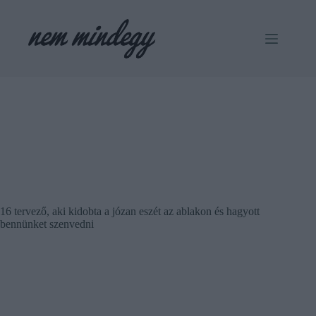
Skip
to
content
16 tervező, aki kidobta a józan eszét az ablakon és hagyott
bennünket szenvedni