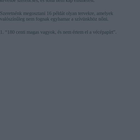
kevésbé szerencsés, és soha nem kap elismerést.
Szeretnénk megosztani 16 példát olyan tervekre, amelyek
valószínűleg nem fognak egyhamar a szívünkhöz nőni.
1. “180 centi magas vagyok, és nem értem el a vécépapírt”.