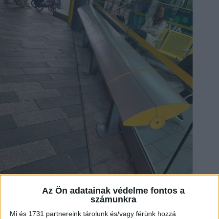
Az Ön adatainak védelme fontos a
számunkra
3. “A székeket kiszíneztem, főnök.” (Red jelentése piros, Blue
jelentése kék)
Mi és 1731 partnereink tárolunk és/vagy férünk hozzá