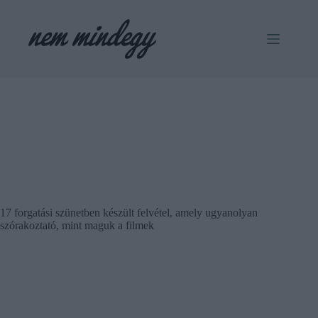
Skip
to
content
17 forgatási szünetben készült felvétel, amely ugyanolyan
szórakoztató, mint maguk a filmek