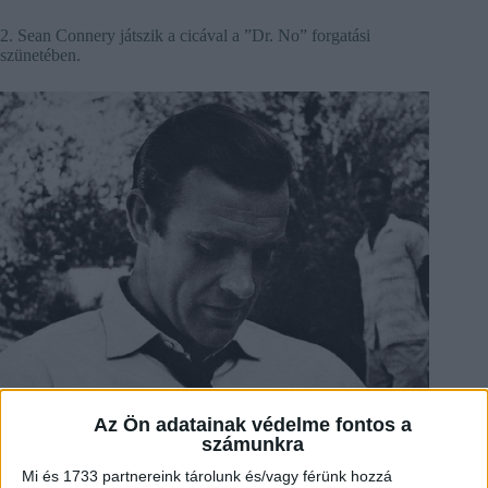
2. Sean Connery játszik a cicával a ”Dr. No” forgatási
szünetében.
Az Ön adatainak védelme fontos a
számunkra
Mi és 1733 partnereink tárolunk és/vagy férünk hozzá