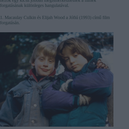
nézők egy kicsit jobban megismerkedhetnek a filmek
forgatásának különleges hangulatával.
1. Macaulay Culkin és Elijah Wood a Jófiú (1993) című film
forgatásán.