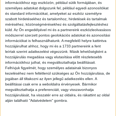
információkhoz egy eszközön, például sütik formájában, és
személyes adatokat dolgozunk fel, például egyedi azonosítókat
és standard információkat, amelyeket az eszköz személyre
szabott hirdetésekhez és tartalomhoz, hirdetések és tartalmak
méréséhez, közönségmérésekhez és szolgáltatásfejlesztéshez
küld.
Az Ön engedélyével mi és a partnereink eszközleolvasásos
módszerrel szerzett pontos geolokációs adatokat és azonosítási
információkat is felhasználhatunk. A megfelelő helyre kattintva
hozzájárulhat ahhoz, hogy mi és a 1733 partnereink a fent
3. Pihenő jégóriások a ”Thor” forgatásán.
leírtak szerint adatkezelést végezzünk. Másik lehetőségként a
hozzájárulás megadása vagy elutasítása előtt részletesebb
információkhoz juthat, és megváltoztathatja beállításait.
Felhívjuk figyelmét, hogy személyes adatainak bizonyos
kezeléséhez nem feltétlenül szükséges az Ön hozzájárulása, de
jogában áll tiltakozni az ilyen jellegű adatkezelés ellen. A
beállításai csak erre a weboldalra érvényesek. Bármikor
megváltoztathatja a preferenciáit, vagy visszavonhatja
hozzájárulását, ha visszatér erre az oldalra, és rákattint az oldal
alján található "Adatvédelem" gombra.