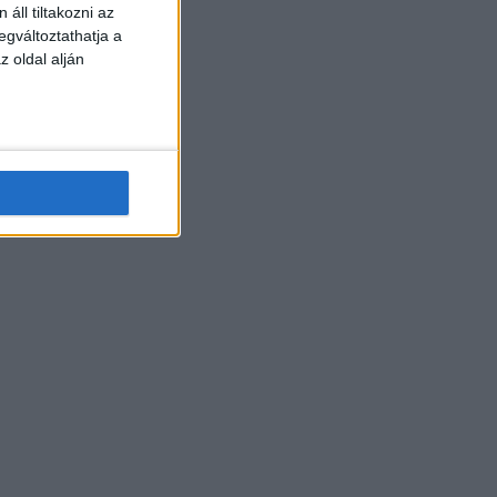
áll tiltakozni az
egváltoztathatja a
z oldal alján