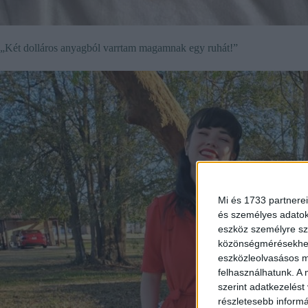
„Két dolláros anyagból varrtam magamnak egy ruhát!”
Mi és 1733 partnerei
és személyes adatoka
eszköz személyre sz
közönségmérésekhez 
eszközleolvasásos mó
felhasználhatunk. A 
szerint adatkezelést
részletesebb informác