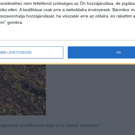
ezeléséhez nem feltétlenül szükséges az Ön hozzájárulása, de jogában 
zelés ellen. A beállításai csak erre a weboldalra érvényesek. Bármikor m
isszavonhatja hozzájárulását, ha visszatér erre az oldalra, és rákattint a
lem" gombra.
ÁBBI LEHETŐSÉGEK
OK
magamnak készíthessem majd el az ünnepi sminkem.”