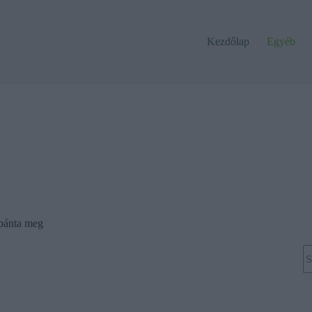
Kezdőlap
Egyéb
 bánta meg
N
re