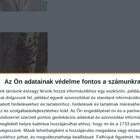
Az Ön adatainak védelme fontos a számunkr
nk tárolunk és/vagy férünk hozzá információkhoz egy eszközön, példáu
t dolgozunk fel, például egyedi azonosítókat és standard információk
abott hirdetésekhez és tartalomhoz, hirdetések és tartalmak méréséhe
és szolgáltatásfejlesztéshez küld.
Az Ön engedélyével mi és a partne
dszerrel szerzett pontos geolokációs adatokat és azonosítási informác
megfelelő helyre kattintva hozzájárulhat ahhoz, hogy mi és a 1733 partne
 végezzünk. Másik lehetőségként a hozzájárulás megadása vagy elutasí
iókhoz juthat, és megváltoztathatja beállításait.
Felhívjuk figyelmét, 