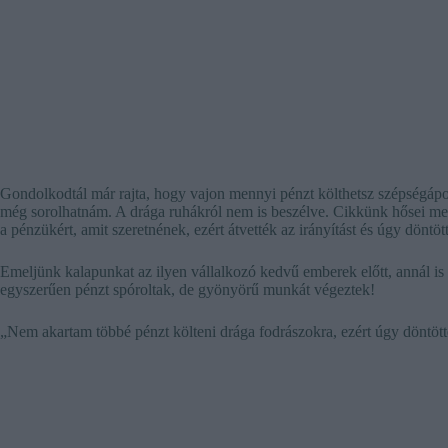
Gondolkodtál már rajta, hogy vajon mennyi pénzt költhetsz szépségápol
még sorolhatnám. A drága ruhákról nem is beszélve. Cikkünk hősei meg
a pénzükért, amit szeretnének, ezért átvették az irányítást és úgy dönt
Emeljünk kalapunkat az ilyen vállalkozó kedvű emberek előtt, annál is 
egyszerűen pénzt spóroltak, de gyönyörű munkát végeztek!
„Nem akartam többé pénzt költeni drága fodrászokra, ezért úgy dönt