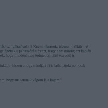
ási szolgáltatásokra? Kozmetikumok, frizura, pedikűr – és
elégelték a pénzszórást és azt, hogy nem mindig azt kapják
öttek, hogy mindent meg tudnak csinálni egyedül is.
inkább, hiszen ahogy mindjárt Ti is láthatjátok: nemcsak
öttem, hogy magamnak vágom le a hajam.”