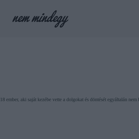
Skip
to
content
18 ember, aki saját kezébe vette a dolgokat és döntését egyáltalán nem