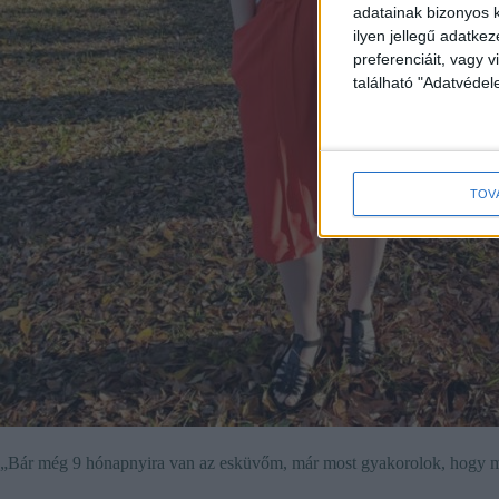
adatainak bizonyos k
ilyen jellegű adatke
preferenciáit, vagy v
található "Adatvéde
TOV
„Bár még 9 hónapnyira van az esküvőm, már most gyakorolok, hogy 