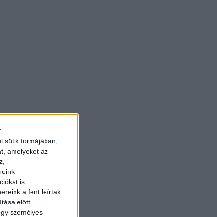
a
l sütik formájában,
at, amelyeket az
z,
reink
iókat is
reink a fent leírtak
tása előtt
hogy személyes