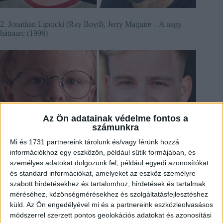
2. Jonathan Lipnicki (Ray Boyd), Jerry Maguire – A nagy
hátraarc (1996)
Az Ön adatainak védelme fontos a
számunkra
Mi és 1731 partnereink tárolunk és/vagy férünk hozzá
információkhoz egy eszközön, például sütik formájában, és
személyes adatokat dolgozunk fel, például egyedi azonosítókat
és standard információkat, amelyeket az eszköz személyre
3. Daryl Sabara (Juni Cortez), Kémkölykök (2001)
szabott hirdetésekhez és tartalomhoz, hirdetések és tartalmak
méréséhez, közönségmérésekhez és szolgáltatásfejlesztéshez
küld.
Az Ön engedélyével mi és a partnereink eszközleolvasásos
módszerrel szerzett pontos geolokációs adatokat és azonosítási