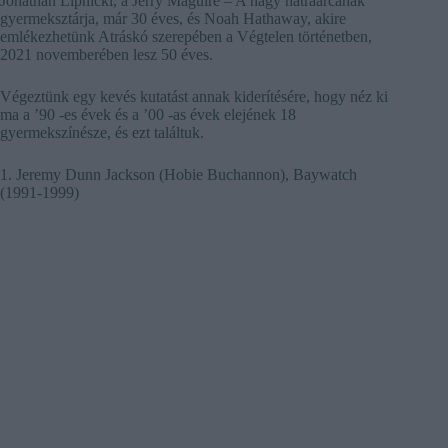
Jonathan Lipnicki, a Jerry Maguire – A nagy hátraarcának
gyermeksztárja, már 30 éves, és Noah Hathaway, akire
emlékezhetünk Atráskó szerepében a Végtelen történetben,
2021 novemberében lesz 50 éves.
Végeztünk egy kevés kutatást annak kiderítésére, hogy néz ki
ma a ’90 -es évek és a ’00 -as évek elejének 18
gyermekszínésze, és ezt találtuk.
1. Jeremy Dunn Jackson (Hobie Buchannon), Baywatch
(1991-1999)