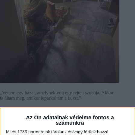
„Vettem egy házat, amelynek volt egy rejtett szobája. Akkor
találtam meg, amikor leparkoltam a buszt.”
Az Ön adatainak védelme fontos a
számunkra
Mi és 1733 partnereink tárolunk és/vagy férünk hozzá