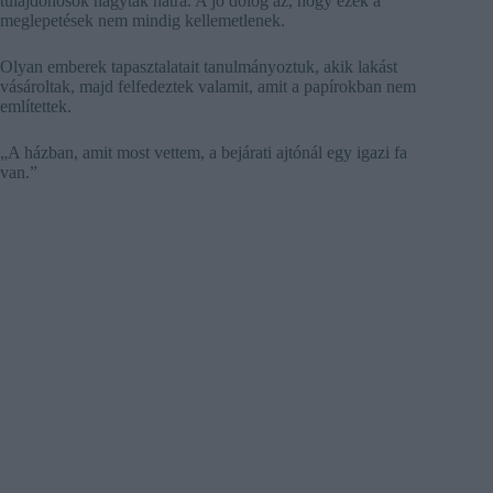
tulajdonosok hagytak hátra. A jó dolog az, hogy ezek a
meglepetések nem mindig kellemetlenek.
Olyan emberek tapasztalatait tanulmányoztuk, akik lakást
vásároltak, majd felfedeztek valamit, amit a papírokban nem
említettek.
„A házban, amit most vettem, a bejárati ajtónál egy igazi fa
van.”