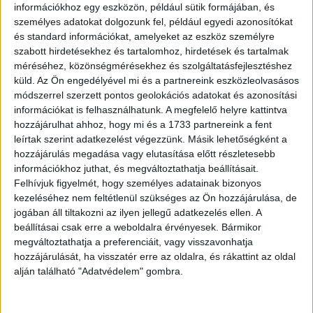
információkhoz egy eszközön, például sütik formájában, és
személyes adatokat dolgozunk fel, például egyedi azonosítókat
és standard információkat, amelyeket az eszköz személyre
szabott hirdetésekhez és tartalomhoz, hirdetések és tartalmak
méréséhez, közönségmérésekhez és szolgáltatásfejlesztéshez
küld.
Az Ön engedélyével mi és a partnereink eszközleolvasásos
módszerrel szerzett pontos geolokációs adatokat és azonosítási
információkat is felhasználhatunk. A megfelelő helyre kattintva
hozzájárulhat ahhoz, hogy mi és a 1733 partnereink a fent
leírtak szerint adatkezelést végezzünk. Másik lehetőségként a
hozzájárulás megadása vagy elutasítása előtt részletesebb
információkhoz juthat, és megváltoztathatja beállításait.
Felhívjuk figyelmét, hogy személyes adatainak bizonyos
kezeléséhez nem feltétlenül szükséges az Ön hozzájárulása, de
jogában áll tiltakozni az ilyen jellegű adatkezelés ellen. A
beállításai csak erre a weboldalra érvényesek. Bármikor
„Most vettem meg az első házamat, természetesen nem
megváltoztathatja a preferenciáit, vagy visszavonhatja
teszteltem a csapokat..”
hozzájárulását, ha visszatér erre az oldalra, és rákattint az oldal
alján található "Adatvédelem" gombra.