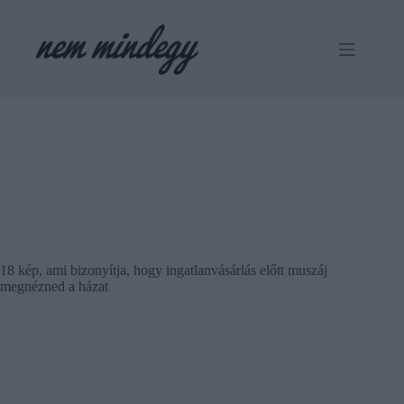
Skip
to
content
18 kép, ami bizonyítja, hogy ingatlanvásárlás előtt muszáj
megnézned a házat