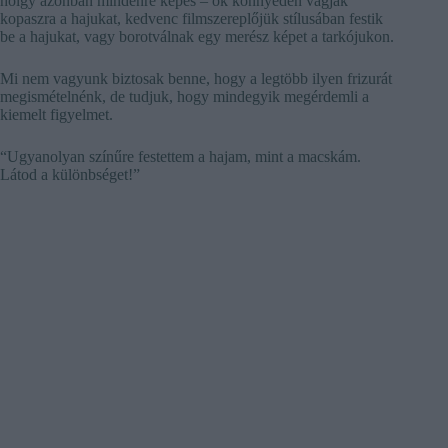
hölgy azonban mindenre képes – ők könnyedén vágják
kopaszra a hajukat, kedvenc filmszereplőjük stílusában festik
be a hajukat, vagy borotválnak egy merész képet a tarkójukon.
Mi nem vagyunk biztosak benne, hogy a legtöbb ilyen frizurát
megismételnénk, de tudjuk, hogy mindegyik megérdemli a
kiemelt figyelmet.
“Ugyanolyan színűre festettem a hajam, mint a macskám.
Látod a különbséget!”