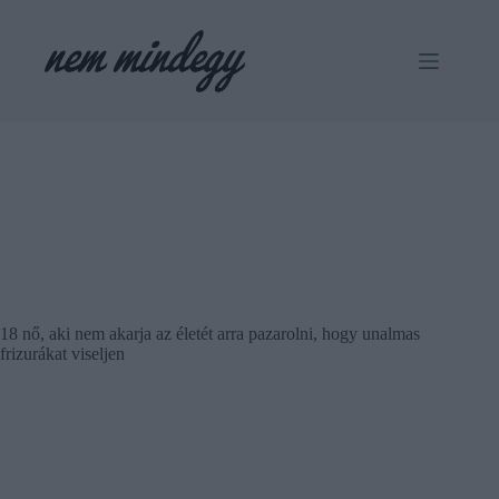
Skip
to
content
18 nő, aki nem akarja az életét arra pazarolni, hogy unalmas
frizurákat viseljen