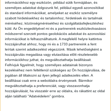
információkhoz egy eszközön, például sütik formájában, és
személyes adatokat dolgozunk fel, például egyedi azonosítókat
és standard információkat, amelyeket az eszköz személyre
szabott hirdetésekhez és tartalomhoz, hirdetések és tartalmak
méréséhez, közönségmérésekhez és szolgáltatásfejlesztéshez
küld.
Az Ön engedélyével mi és a partnereink eszközleolvasásos
módszerrel szerzett pontos geolokációs adatokat és azonosítási
információkat is felhasználhatunk. A megfelelő helyre kattintva
hozzájárulhat ahhoz, hogy mi és a 1733 partnereink a fent
leírtak szerint adatkezelést végezzünk. Másik lehetőségként a
hozzájárulás megadása vagy elutasítása előtt részletesebb
információkhoz juthat, és megváltoztathatja beállításait.
Felhívjuk figyelmét, hogy személyes adatainak bizonyos
kezeléséhez nem feltétlenül szükséges az Ön hozzájárulása, de
jogában áll tiltakozni az ilyen jellegű adatkezelés ellen. A
beállításai csak erre a weboldalra érvényesek. Bármikor
“Csináltattam magamnak egy cyberpunk stílusú hajvágást, a
megváltoztathatja a preferenciáit, vagy visszavonhatja
színezést én végeztem. Így néz ki különböző szögekből.”
hozzájárulását, ha visszatér erre az oldalra, és rákattint az oldal
alján található "Adatvédelem" gombra.