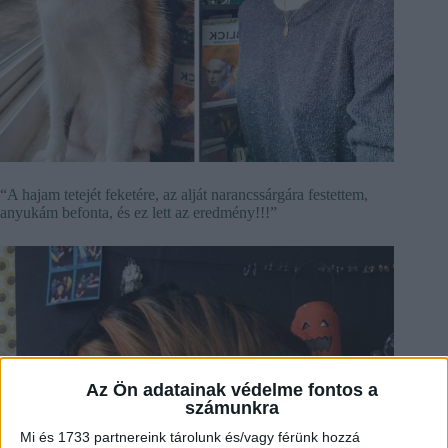
“A hajam tetejét feketére, az alját narancssárgára festettem,
anyukám befonta, és ez lett az eredmény!!!”
Az Ön adatainak védelme fontos a
számunkra
Mi és 1733 partnereink tárolunk és/vagy férünk hozzá