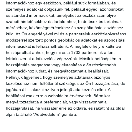
információkhoz egy eszközön, például sütik formájában, és
„Barna fodros galamb.”
személyes adatokat dolgozunk fel, például egyedi azonosítókat
és standard információkat, amelyeket az eszköz személyre
szabott hirdetésekhez és tartalomhoz, hirdetések és tartalmak
méréséhez, közönségmérésekhez és szolgáltatásfejlesztéshez
küld.
Az Ön engedélyével mi és a partnereink eszközleolvasásos
módszerrel szerzett pontos geolokációs adatokat és azonosítási
információkat is felhasználhatunk. A megfelelő helyre kattintva
hozzájárulhat ahhoz, hogy mi és a 1733 partnereink a fent
leírtak szerint adatkezelést végezzünk. Másik lehetőségként a
hozzájárulás megadása vagy elutasítása előtt részletesebb
információkhoz juthat, és megváltoztathatja beállításait.
Felhívjuk figyelmét, hogy személyes adatainak bizonyos
kezeléséhez nem feltétlenül szükséges az Ön hozzájárulása, de
jogában áll tiltakozni az ilyen jellegű adatkezelés ellen. A
beállításai csak erre a weboldalra érvényesek. Bármikor
megváltoztathatja a preferenciáit, vagy visszavonhatja
hozzájárulását, ha visszatér erre az oldalra, és rákattint az oldal
alján található "Adatvédelem" gombra.