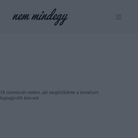
Skip
to
content
18 szerencsés ember, aki megörökítette a természet
legnagyobb kincseit