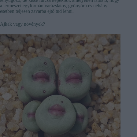
lenyűgöző, de kissé furcsa képekből, amelyeken látható, hogy
a természet egyformán varázslatos, gyönyörű és néhány
esetben teljesen zavarba ejtő tud lenni.
Ajkak vagy növények?