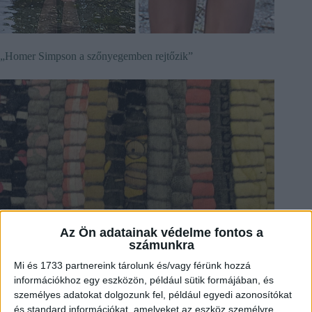
„Homer Simpson a szőnyegemben rejtőzik”
Az Ön adatainak védelme fontos a
számunkra
Mi és 1733 partnereink tárolunk és/vagy férünk hozzá
információkhoz egy eszközön, például sütik formájában, és
személyes adatokat dolgozunk fel, például egyedi azonosítókat
és standard információkat, amelyeket az eszköz személyre