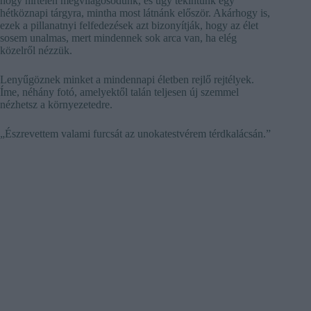
hogy hirtelen megvilágosodunk, és úgy tekintünk egy
hétköznapi tárgyra, mintha most látnánk először. Akárhogy is,
ezek a pillanatnyi felfedezések azt bizonyítják, hogy az élet
sosem unalmas, mert mindennek sok arca van, ha elég
közelről nézzük.
Lenyűgöznek minket a mindennapi életben rejlő rejtélyek.
Íme, néhány fotó, amelyektől talán teljesen új szemmel
nézhetsz a környezetedre.
„Észrevettem valami furcsát az unokatestvérem térdkalácsán.”