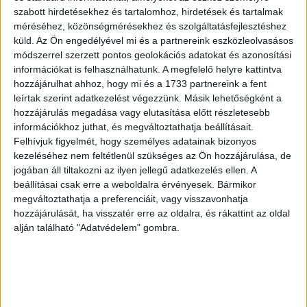
szabott hirdetésekhez és tartalomhoz, hirdetések és tartalmak
méréséhez, közönségmérésekhez és szolgáltatásfejlesztéshez
küld.
Az Ön engedélyével mi és a partnereink eszközleolvasásos
módszerrel szerzett pontos geolokációs adatokat és azonosítási
„A gyerekem játék szalagja újrahasznosított mérőszalag.”
információkat is felhasználhatunk. A megfelelő helyre kattintva
hozzájárulhat ahhoz, hogy mi és a 1733 partnereink a fent
leírtak szerint adatkezelést végezzünk. Másik lehetőségként a
hozzájárulás megadása vagy elutasítása előtt részletesebb
információkhoz juthat, és megváltoztathatja beállításait.
Felhívjuk figyelmét, hogy személyes adatainak bizonyos
kezeléséhez nem feltétlenül szükséges az Ön hozzájárulása, de
jogában áll tiltakozni az ilyen jellegű adatkezelés ellen. A
beállításai csak erre a weboldalra érvényesek. Bármikor
megváltoztathatja a preferenciáit, vagy visszavonhatja
hozzájárulását, ha visszatér erre az oldalra, és rákattint az oldal
alján található "Adatvédelem" gombra.