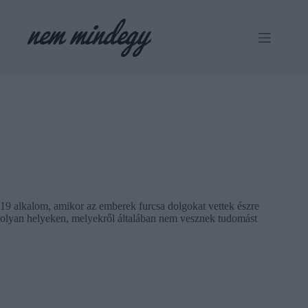
Skip
to
content
19 alkalom, amikor az emberek furcsa dolgokat vettek észre
olyan helyeken, melyekről általában nem vesznek tudomást