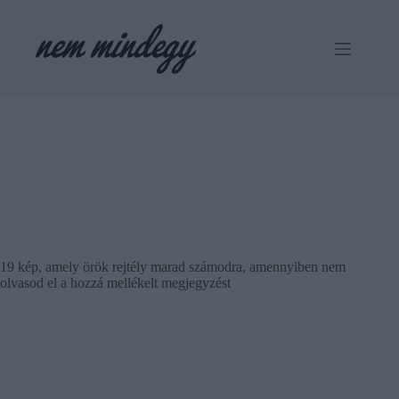
Skip
to
content
19 kép, amely örök rejtély marad számodra, amennyiben nem
olvasod el a hozzá mellékelt megjegyzést