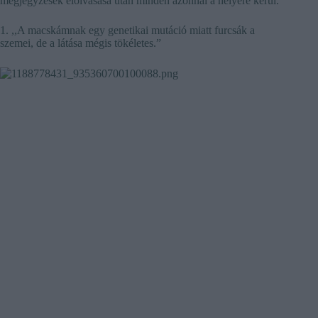
megjegyzések elolvasása után minden azonnal a helyére kerül.
1. ,,A macskámnak egy genetikai mutáció miatt furcsák a
szemei, de a látása mégis tökéletes.”