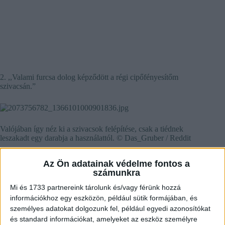
2. ,,Valami furcsa dolog képződött a régi cipőfényesítőm
szivacsán.”
Valójában így néz ki a szivacsok felépítése, csak a tiédnek
leszakadt egy darabja a használattól. © Das_Gruber / Reddit
3. ,,Otthagytam a térképész munkámat, és a fafeldolgozásban
Az Ön adatainak védelme fontos a
helyezkedtem el.”
számunkra
Mi és 1733 partnereink tárolunk és/vagy férünk hozzá
információkhoz egy eszközön, például sütik formájában, és
személyes adatokat dolgozunk fel, például egyedi azonosítókat
és standard információkat, amelyeket az eszköz személyre