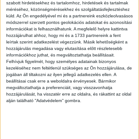
szabott hirdetésekhez és tartalomhoz, hirdetések és tartalmak
méréséhez, közönségmérésekhez és szolgáltatásfejlesztéshez
küld.
Az Ön engedélyével mi és a partnereink eszközleolvasásos
módszerrel szerzett pontos geolokációs adatokat és azonosítási
információkat is felhasználhatunk. A megfelelő helyre kattintva
hozzájárulhat ahhoz, hogy mi és a 1733 partnereink a fent
leírtak szerint adatkezelést végezzünk. Másik lehetőségként a
hozzájárulás megadása vagy elutasítása előtt részletesebb
információkhoz juthat, és megváltoztathatja beállításait.
Felhívjuk figyelmét, hogy személyes adatainak bizonyos
kezeléséhez nem feltétlenül szükséges az Ön hozzájárulása, de
jogában áll tiltakozni az ilyen jellegű adatkezelés ellen. A
beállításai csak erre a weboldalra érvényesek. Bármikor
megváltoztathatja a preferenciáit, vagy visszavonhatja
hozzájárulását, ha visszatér erre az oldalra, és rákattint az oldal
alján található "Adatvédelem" gombra.