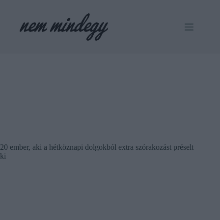
Skip
to
content
20 ember, aki a hétköznapi dolgokból extra szórakozást préselt
ki