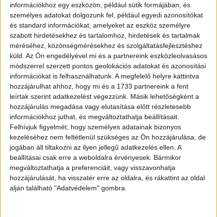
információkhoz egy eszközön, például sütik formájában, és
személyes adatokat dolgozunk fel, például egyedi azonosítókat
és standard információkat, amelyeket az eszköz személyre
szabott hirdetésekhez és tartalomhoz, hirdetések és tartalmak
méréséhez, közönségmérésekhez és szolgáltatásfejlesztéshez
küld.
Az Ön engedélyével mi és a partnereink eszközleolvasásos
módszerrel szerzett pontos geolokációs adatokat és azonosítási
információkat is felhasználhatunk. A megfelelő helyre kattintva
hozzájárulhat ahhoz, hogy mi és a 1733 partnereink a fent
leírtak szerint adatkezelést végezzünk. Másik lehetőségként a
hozzájárulás megadása vagy elutasítása előtt részletesebb
információkhoz juthat, és megváltoztathatja beállításait.
Felhívjuk figyelmét, hogy személyes adatainak bizonyos
kezeléséhez nem feltétlenül szükséges az Ön hozzájárulása, de
jogában áll tiltakozni az ilyen jellegű adatkezelés ellen. A
beállításai csak erre a weboldalra érvényesek. Bármikor
megváltoztathatja a preferenciáit, vagy visszavonhatja
Ez a hús túl pozitív.
hozzájárulását, ha visszatér erre az oldalra, és rákattint az oldal
alján található "Adatvédelem" gombra.