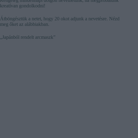
Rengeteg mindennapi dolgon nevethetünk, ha megpróbálunk
kreatívan gondolkodni!
Átböngésztük a netet, hogy 20 okot adjunk a nevetésre. Nézd
meg őket az alábbiakban.
„Japánból rendelt arcmaszk”