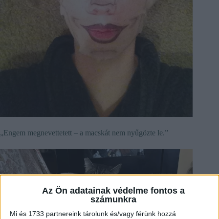
„Engem megnevettetett – a macskát nem nyűgözte le.”
Az Ön adatainak védelme fontos a
számunkra
Mi és 1733 partnereink tárolunk és/vagy férünk hozzá