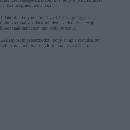
szerencsétlenségeken, bizonyítva, hogy a jó humorérzék
valóban megmentheti a napot.
Találtunk 20 olyan embert, akik így vagy úgy, de
optimizmussal kezelnek mindent az életükben, és jót
kuncognak mindenen, ami velük történik.
„Az anyósom panaszkodott, hogy a nap a szemébe süt.
Lehúztam a redőnyt, megfordultam, és ezt láttam.”