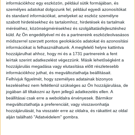
információkhoz egy eszközön, például sütik formájában, és
személyes adatokat dolgozunk fel, például egyedi azonosítókat
és standard információkat, amelyeket az eszköz személyre
szabott hirdetésekhez és tartalomhoz, hirdetések és tartalmak
méréséhez, közönségmérésekhez és szolgáltatásfejlesztéshez
küld.
Az Ön engedélyével mi és a partnereink eszközleolvasásos
módszerrel szerzett pontos geolokációs adatokat és azonosítási
információkat is felhasználhatunk. A megfelelő helyre kattintva
„Az unokahúgom nehezen kezdte az óvodás napjait..”
hozzájárulhat ahhoz, hogy mi és a 1731 partnereink a fent
leírtak szerint adatkezelést végezzünk. Másik lehetőségként a
hozzájárulás megadása vagy elutasítása előtt részletesebb
információkhoz juthat, és megváltoztathatja beállításait.
Felhívjuk figyelmét, hogy személyes adatainak bizonyos
kezeléséhez nem feltétlenül szükséges az Ön hozzájárulása, de
jogában áll tiltakozni az ilyen jellegű adatkezelés ellen. A
beállításai csak erre a weboldalra érvényesek. Bármikor
megváltoztathatja a preferenciáit, vagy visszavonhatja
hozzájárulását, ha visszatér erre az oldalra, és rákattint az oldal
alján található "Adatvédelem" gombra.