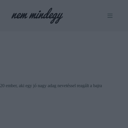
Skip
to
content
20 ember, aki egy jó nagy adag nevetéssel reagált a bajra