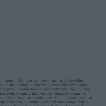
A napunk néha olyan események láncolatával kezdődhet,
amire aligha számítottunk és/vagy terveztünk. Lehet, hogy
elmegyünk a fodrászhoz, és „rémálomfrizurát” kapunk, vagy
rendelünk valamit az interneten, és kapunk egy csomagot,
aminek tartalma nem az, mint amire vártunk. Vannak azonban
olyan emberek, akik tudnak nevetni és mosolyogni az ilyen