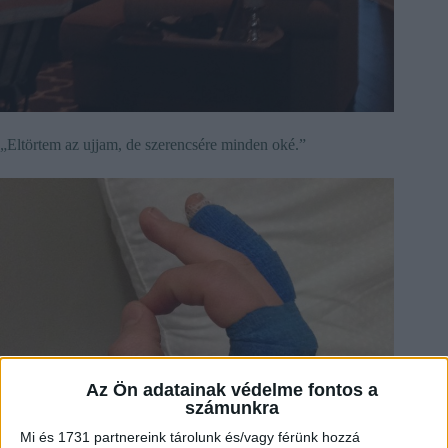
„Eltörtem az ujjam, de szerencsére minden oké.”
Az Ön adatainak védelme fontos a
számunkra
Mi és 1731 partnereink tárolunk és/vagy férünk hozzá