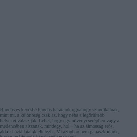
Bundás és kevésbé bundás barátaink ugyanúgy szundikálnak,
mint mi, a különbség csak az, hogy néha a legőrültebb
helyeket választják. Lehet, hogy egy növénycserépben vagy a
medencében alszanak, mindegy, hol – ha az álmosság erős,
akkor háziállataink elintézik. Mi azonban nem panaszkodunk,