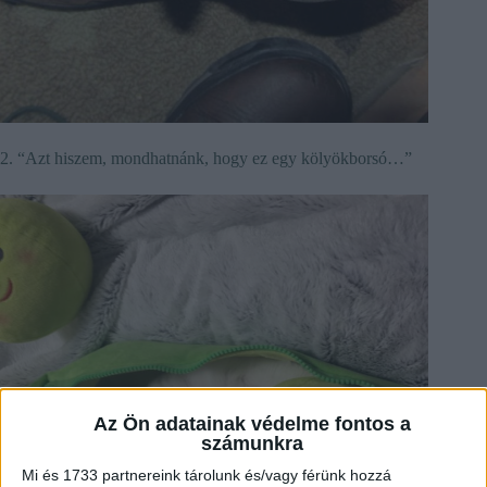
2. “Azt hiszem, mondhatnánk, hogy ez egy kölyökborsó…”
Az Ön adatainak védelme fontos a
számunkra
Mi és 1733 partnereink tárolunk és/vagy férünk hozzá