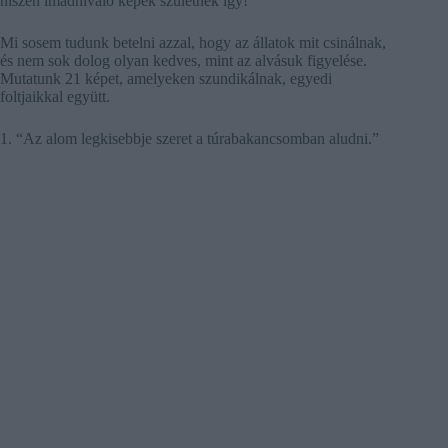
hiszen imádnivaló képek születnek így!
Mi sosem tudunk betelni azzal, hogy az állatok mit csinálnak,
és nem sok dolog olyan kedves, mint az alvásuk figyelése.
Mutatunk 21 képet, amelyeken szundikálnak, egyedi
foltjaikkal együtt.
1. “Az alom legkisebbje szeret a túrabakancsomban aludni.”