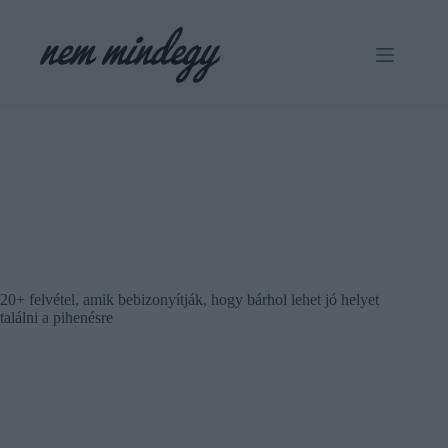
Skip
to
content
20+ felvétel, amik bebizonyítják, hogy bárhol lehet jó helyet
találni a pihenésre