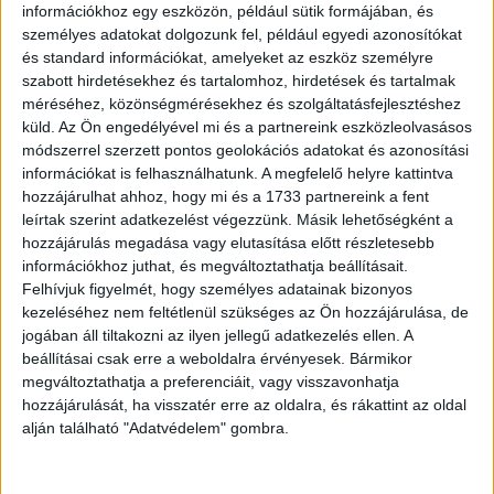
információkhoz egy eszközön, például sütik formájában, és
személyes adatokat dolgozunk fel, például egyedi azonosítókat
és standard információkat, amelyeket az eszköz személyre
szabott hirdetésekhez és tartalomhoz, hirdetések és tartalmak
méréséhez, közönségmérésekhez és szolgáltatásfejlesztéshez
küld.
Az Ön engedélyével mi és a partnereink eszközleolvasásos
3. Az összes elalvási hely közül szerintünk ez a legjobb!
módszerrel szerzett pontos geolokációs adatokat és azonosítási
információkat is felhasználhatunk. A megfelelő helyre kattintva
hozzájárulhat ahhoz, hogy mi és a 1733 partnereink a fent
leírtak szerint adatkezelést végezzünk. Másik lehetőségként a
hozzájárulás megadása vagy elutasítása előtt részletesebb
információkhoz juthat, és megváltoztathatja beállításait.
Felhívjuk figyelmét, hogy személyes adatainak bizonyos
kezeléséhez nem feltétlenül szükséges az Ön hozzájárulása, de
jogában áll tiltakozni az ilyen jellegű adatkezelés ellen. A
beállításai csak erre a weboldalra érvényesek. Bármikor
megváltoztathatja a preferenciáit, vagy visszavonhatja
hozzájárulását, ha visszatér erre az oldalra, és rákattint az oldal
alján található "Adatvédelem" gombra.