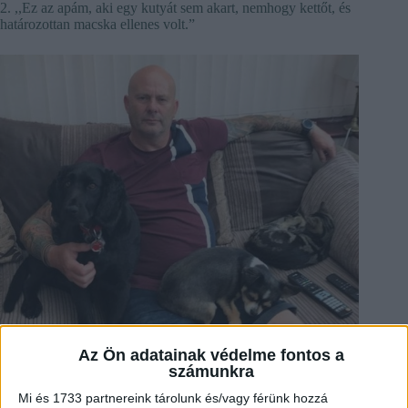
2. ,,Ez az apám, aki egy kutyát sem akart, nemhogy kettőt, és
határozottan macska ellenes volt.”
Az Ön adatainak védelme fontos a
számunkra
Mi és 1733 partnereink tárolunk és/vagy férünk hozzá
3. ,,Még mindig hülye macskának hívja.”