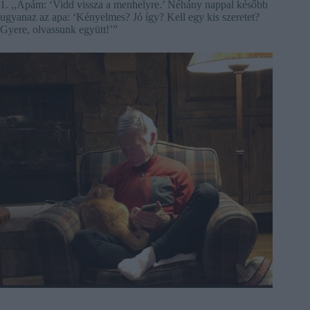
1. ,,Apám: ‘Vidd vissza a menhelyre.’ Néhány nappal később
ugyanaz az apa: ‘Kényelmes? Jó így? Kell egy kis szeretet?
Gyere, olvassunk együtt!’”