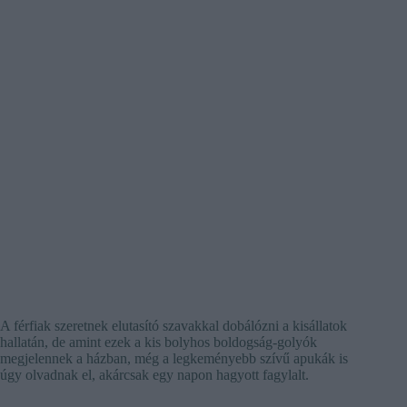
A férfiak szeretnek elutasító szavakkal dobálózni a kisállatok
hallatán, de amint ezek a kis bolyhos boldogság-golyók
megjelennek a házban, még a legkeményebb szívű apukák is
úgy olvadnak el, akárcsak egy napon hagyott fagylalt.