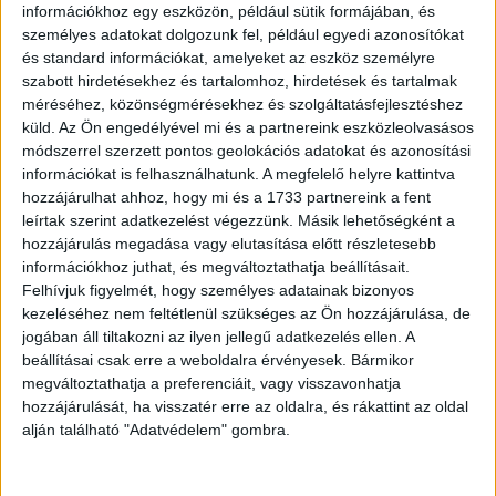
információkhoz egy eszközön, például sütik formájában, és
személyes adatokat dolgozunk fel, például egyedi azonosítókat
és standard információkat, amelyeket az eszköz személyre
szabott hirdetésekhez és tartalomhoz, hirdetések és tartalmak
méréséhez, közönségmérésekhez és szolgáltatásfejlesztéshez
küld.
Az Ön engedélyével mi és a partnereink eszközleolvasásos
módszerrel szerzett pontos geolokációs adatokat és azonosítási
információkat is felhasználhatunk. A megfelelő helyre kattintva
hozzájárulhat ahhoz, hogy mi és a 1733 partnereink a fent
leírtak szerint adatkezelést végezzünk. Másik lehetőségként a
hozzájárulás megadása vagy elutasítása előtt részletesebb
információkhoz juthat, és megváltoztathatja beállításait.
Felhívjuk figyelmét, hogy személyes adatainak bizonyos
kezeléséhez nem feltétlenül szükséges az Ön hozzájárulása, de
jogában áll tiltakozni az ilyen jellegű adatkezelés ellen. A
beállításai csak erre a weboldalra érvényesek. Bármikor
megváltoztathatja a preferenciáit, vagy visszavonhatja
hozzájárulását, ha visszatér erre az oldalra, és rákattint az oldal
alján található "Adatvédelem" gombra.