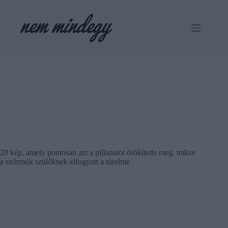
Skip
to
content
20 kép, amely pontosan azt a pillanatot örökítette meg, mikor
a szőrmók szülőknek elfogyott a türelme