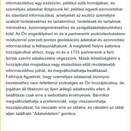
információkhoz egy eszközön, például sütik formájában, és
személyes adatokat dolgozunk fel, például egyedi azonosítókat
és standard információkat, amelyeket az eszköz személyre
szabott hirdetésekhez és tartalomhoz, hirdetések és tartalmak
méréséhez, közönségmérésekhez és szolgáltatásfejlesztéshez
küld.
Az Ön engedélyével mi és a partnereink eszközleolvasásos
módszerrel szerzett pontos geolokációs adatokat és azonosítási
információkat is felhasználhatunk. A megfelelő helyre kattintva
hozzájárulhat ahhoz, hogy mi és a 1731 partnereink a fent
leírtak szerint adatkezelést végezzünk. Másik lehetőségként a
hozzájárulás megadása vagy elutasítása előtt részletesebb
információkhoz juthat, és megváltoztathatja beállításait.
Felhívjuk figyelmét, hogy személyes adatainak bizonyos
kezeléséhez nem feltétlenül szükséges az Ön hozzájárulása, de
3. “A barátnőm macskája talán megbánta az anyaságot.”
jogában áll tiltakozni az ilyen jellegű adatkezelés ellen. A
beállításai csak erre a weboldalra érvényesek. Bármikor
megváltoztathatja a preferenciáit, vagy visszavonhatja
hozzájárulását, ha visszatér erre az oldalra, és rákattint az oldal
alján található "Adatvédelem" gombra.