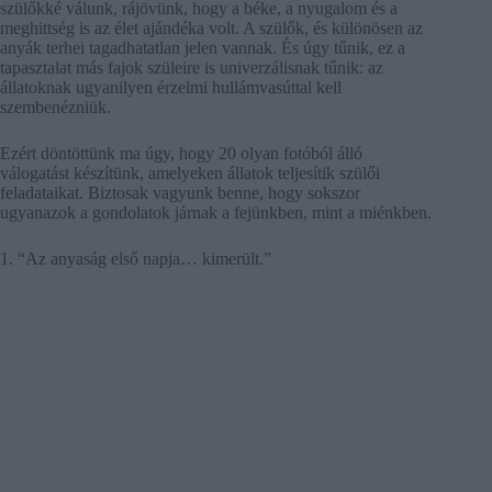
szülőkké válunk, rájövünk, hogy a béke, a nyugalom és a
meghittség is az élet ajándéka volt. A szülők, és különösen az
anyák terhei tagadhatatlan jelen vannak. És úgy tűnik, ez a
tapasztalat más fajok szüleire is univerzálisnak tűnik: az
állatoknak ugyanilyen érzelmi hullámvasúttal kell
szembenézniük.
Ezért döntöttünk ma úgy, hogy 20 olyan fotóból álló
válogatást készítünk, amelyeken állatok teljesítik szülői
feladataikat. Biztosak vagyunk benne, hogy sokszor
ugyanazok a gondolatok járnak a fejünkben, mint a miénkben.
1. “Az anyaság első napja… kimerült.”