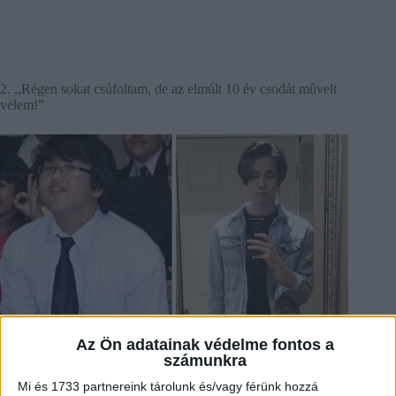
2. ,,Régen sokat csúfoltam, de az elmúlt 10 év csodát művelt
velem!”
Az Ön adatainak védelme fontos a
számunkra
Mi és 1733 partnereink tárolunk és/vagy férünk hozzá