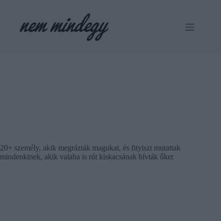
Skip
to
content
20+ személy, akik megrázták magukat, és fityiszt mutattak
mindenkinek, akik valaha is rút kiskacsának hívták őket