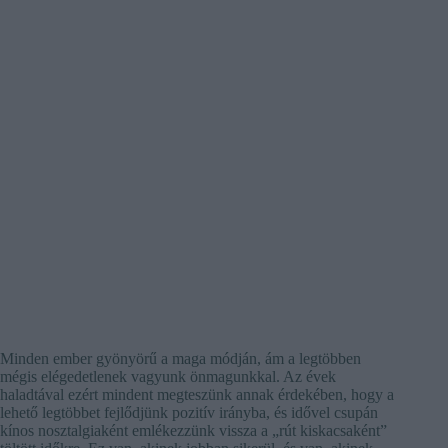
Minden ember gyönyörű a maga módján, ám a legtöbben
mégis elégedetlenek vagyunk önmagunkkal. Az évek
haladtával ezért mindent megteszünk annak érdekében, hogy a
lehető legtöbbet fejlődjünk pozitív irányba, és idővel csupán
kínos nosztalgiaként emlékezzünk vissza a „rút kiskacsaként”