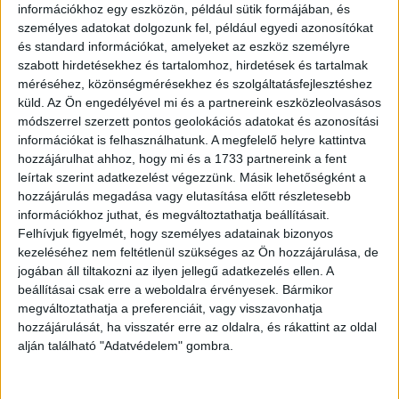
információkhoz egy eszközön, például sütik formájában, és
személyes adatokat dolgozunk fel, például egyedi azonosítókat
és standard információkat, amelyeket az eszköz személyre
szabott hirdetésekhez és tartalomhoz, hirdetések és tartalmak
méréséhez, közönségmérésekhez és szolgáltatásfejlesztéshez
küld.
Az Ön engedélyével mi és a partnereink eszközleolvasásos
3. ,,12 éves voltam. Még sosem csókolóztam, de jól
módszerrel szerzett pontos geolokációs adatokat és azonosítási
hegedültem. Most 24 vagyok. Még mindig nem csókolóztam,
információkat is felhasználhatunk. A megfelelő helyre kattintva
és már rosszul is hegedülök, de legalább megtaláltam az utam
hozzájárulhat ahhoz, hogy mi és a 1733 partnereink a fent
az életben!”
leírtak szerint adatkezelést végezzünk. Másik lehetőségként a
hozzájárulás megadása vagy elutasítása előtt részletesebb
információkhoz juthat, és megváltoztathatja beállításait.
Felhívjuk figyelmét, hogy személyes adatainak bizonyos
kezeléséhez nem feltétlenül szükséges az Ön hozzájárulása, de
jogában áll tiltakozni az ilyen jellegű adatkezelés ellen. A
beállításai csak erre a weboldalra érvényesek. Bármikor
megváltoztathatja a preferenciáit, vagy visszavonhatja
hozzájárulását, ha visszatér erre az oldalra, és rákattint az oldal
alján található "Adatvédelem" gombra.