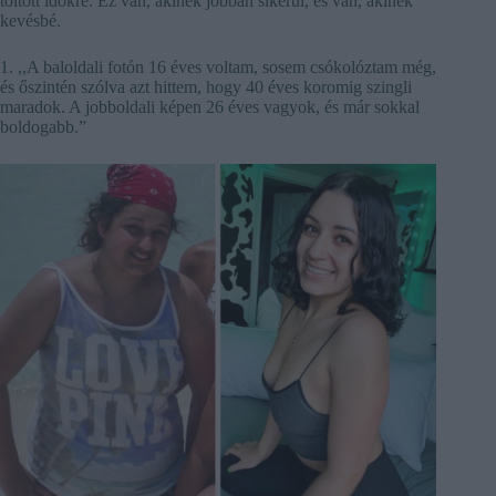
töltött időkre. Ez van, akinek jobban sikerül, és van, akinek
kevésbé.
1. ,,A baloldali fotón 16 éves voltam, sosem csókolóztam még,
és őszintén szólva azt hittem, hogy 40 éves koromig szingli
maradok. A jobboldali képen 26 éves vagyok, és már sokkal
boldogabb.”