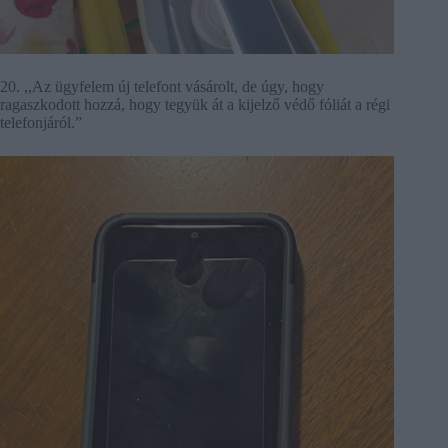
20. ,,Az ügyfelem új telefont vásárolt, de úgy, hogy
ragaszkodott hozzá, hogy tegyük át a kijelző védő fóliát a régi
telefonjáról.”