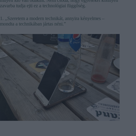
milyen idő van odakint. Nem csoda, hogy egyeseket könnyen
zavarba tudja ejti ez a technológiai függőség.
1. ,,Szeretem a modern technikát, annyira kényelmes –
mondta a technikában jártas néni.”