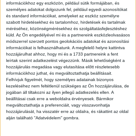
információkhoz egy eszközön, például sütik formájában, és
személyes adatokat dolgozunk fel, például egyedi azonosítókat
és standard információkat, amelyeket az eszköz személyre
szabott hirdetésekhez és tartalomhoz, hirdetések és tartalmak
méréséhez, közönségmérésekhez és szolgáltatásfejlesztéshez
küld.
Az Ön engedélyével mi és a partnereink eszközleolvasásos
3. ,,A javításra hozott számítógépet epoxigyantával
módszerrel szerzett pontos geolokációs adatokat és azonosítási
ragasztották az asztal aljára, így asztallal együtt hozták be.”
információkat is felhasználhatunk. A megfelelő helyre kattintva
hozzájárulhat ahhoz, hogy mi és a 1733 partnereink a fent
leírtak szerint adatkezelést végezzünk. Másik lehetőségként a
hozzájárulás megadása vagy elutasítása előtt részletesebb
információkhoz juthat, és megváltoztathatja beállításait.
Felhívjuk figyelmét, hogy személyes adatainak bizonyos
kezeléséhez nem feltétlenül szükséges az Ön hozzájárulása, de
jogában áll tiltakozni az ilyen jellegű adatkezelés ellen. A
beállításai csak erre a weboldalra érvényesek. Bármikor
megváltoztathatja a preferenciáit, vagy visszavonhatja
hozzájárulását, ha visszatér erre az oldalra, és rákattint az oldal
alján található "Adatvédelem" gombra.