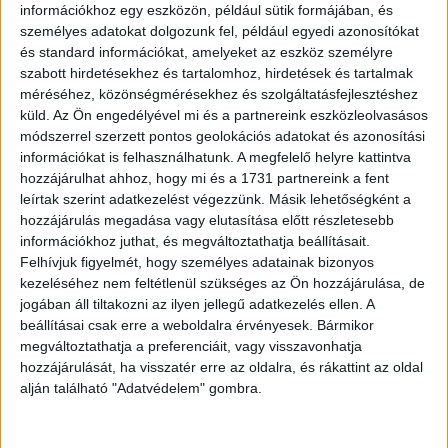
információkhoz egy eszközön, például sütik formájában, és
személyes adatokat dolgozunk fel, például egyedi azonosítókat
és standard információkat, amelyeket az eszköz személyre
szabott hirdetésekhez és tartalomhoz, hirdetések és tartalmak
méréséhez, közönségmérésekhez és szolgáltatásfejlesztéshez
küld.
Az Ön engedélyével mi és a partnereink eszközleolvasásos
módszerrel szerzett pontos geolokációs adatokat és azonosítási
információkat is felhasználhatunk. A megfelelő helyre kattintva
hozzájárulhat ahhoz, hogy mi és a 1731 partnereink a fent
3.
leírtak szerint adatkezelést végezzünk. Másik lehetőségként a
hozzájárulás megadása vagy elutasítása előtt részletesebb
információkhoz juthat, és megváltoztathatja beállításait.
Felhívjuk figyelmét, hogy személyes adatainak bizonyos
kezeléséhez nem feltétlenül szükséges az Ön hozzájárulása, de
jogában áll tiltakozni az ilyen jellegű adatkezelés ellen. A
beállításai csak erre a weboldalra érvényesek. Bármikor
megváltoztathatja a preferenciáit, vagy visszavonhatja
hozzájárulását, ha visszatér erre az oldalra, és rákattint az oldal
alján található "Adatvédelem" gombra.