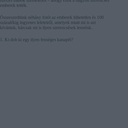
szerzel mások szemetéből – ahogy ezek a nagyon szerencsés
emberek tették.
Összeszedtünk néhány fotót az emberek hihetetlen és 100
százalékig ingyenes leleteiről, amelyek miatt mi is azt
kívántuk, bárcsak mi is ilyen szerencsések lennénk.
1. Ki dob ki egy ilyen fenséges kanapét?