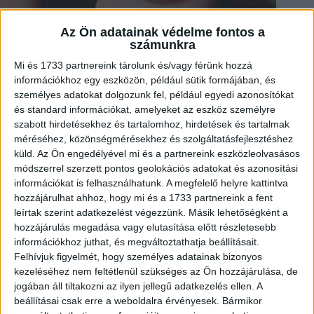
Az Ön adatainak védelme fontos a
számunkra
Mi és 1733 partnereink tárolunk és/vagy férünk hozzá
információkhoz egy eszközön, például sütik formájában, és
személyes adatokat dolgozunk fel, például egyedi azonosítókat
és standard információkat, amelyeket az eszköz személyre
szabott hirdetésekhez és tartalomhoz, hirdetések és tartalmak
méréséhez, közönségmérésekhez és szolgáltatásfejlesztéshez
küld.
Az Ön engedélyével mi és a partnereink eszközleolvasásos
módszerrel szerzett pontos geolokációs adatokat és azonosítási
információkat is felhasználhatunk. A megfelelő helyre kattintva
hozzájárulhat ahhoz, hogy mi és a 1733 partnereink a fent
leírtak szerint adatkezelést végezzünk. Másik lehetőségként a
hozzájárulás megadása vagy elutasítása előtt részletesebb
információkhoz juthat, és megváltoztathatja beállításait.
Felhívjuk figyelmét, hogy személyes adatainak bizonyos
kezeléséhez nem feltétlenül szükséges az Ön hozzájárulása, de
3. “Már ennek az Eames széknek a replikája 1200 dollárba
jogában áll tiltakozni az ilyen jellegű adatkezelés ellen. A
kerül. Szép lelet.”
beállításai csak erre a weboldalra érvényesek. Bármikor