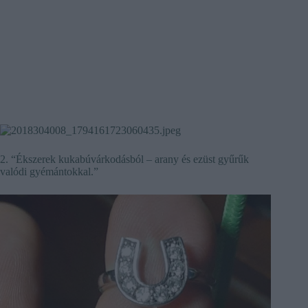
2. “Ékszerek kukabúvárkodásból – arany és ezüst gyűrűk
valódi gyémántokkal.”