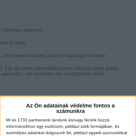
– Szívesen, máskor is!
Erre az apám:
– Nem neked mondtam, hanem a magasságos Istennek!
2. Egy apa szinte a semmiből is képes előhúzni valami tipikus
„apa poént”, ami mondhatni már a védjegyének számít.
Az Ön adatainak védelme fontos a
számunkra
Mi és 1733 partnereink tárolunk és/vagy férünk hozzá
információkhoz egy eszközön, például sütik formájában, és
személyes adatokat dolgozunk fel, például egyedi azonosítókat