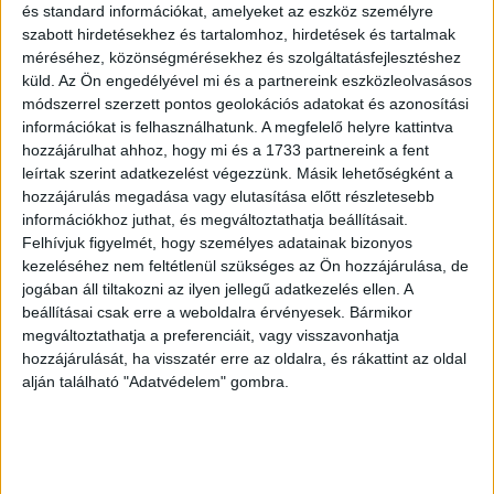
és standard információkat, amelyeket az eszköz személyre
szabott hirdetésekhez és tartalomhoz, hirdetések és tartalmak
méréséhez, közönségmérésekhez és szolgáltatásfejlesztéshez
küld.
Az Ön engedélyével mi és a partnereink eszközleolvasásos
módszerrel szerzett pontos geolokációs adatokat és azonosítási
információkat is felhasználhatunk. A megfelelő helyre kattintva
hozzájárulhat ahhoz, hogy mi és a 1733 partnereink a fent
leírtak szerint adatkezelést végezzünk. Másik lehetőségként a
hozzájárulás megadása vagy elutasítása előtt részletesebb
információkhoz juthat, és megváltoztathatja beállításait.
Felhívjuk figyelmét, hogy személyes adatainak bizonyos
kezeléséhez nem feltétlenül szükséges az Ön hozzájárulása, de
jogában áll tiltakozni az ilyen jellegű adatkezelés ellen. A
beállításai csak erre a weboldalra érvényesek. Bármikor
megváltoztathatja a preferenciáit, vagy visszavonhatja
hozzájárulását, ha visszatér erre az oldalra, és rákattint az oldal
alján található "Adatvédelem" gombra.