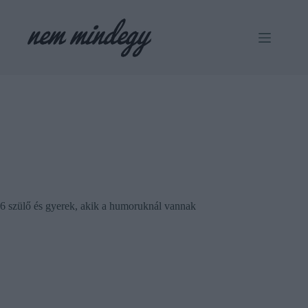
Skip
to
content
6 szülő és gyerek, akik a humoruknál vannak