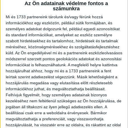
Az Ön adatainak védelme fontos a
számunkra
Mi és 1733 partnereink tárolunk és/vagy férünk hozzá
Az orvos így is tesz, és kezdésnek beállítja, hogy a fájdalom
információkhoz egy eszközön, például sütik formájában, és
80%-a az anyára jusson, míg a 20%-a az apára.
személyes adatokat dolgozunk fel, például egyedi azonosítókat
és standard információkat, amelyeket az eszköz személyre
A férj büszkén mondja, hogy nem érez semmit, ezért az orvos
szabott hirdetésekhez és tartalomhoz, hirdetések és tartalmak
átállítja a gépet 50-50%-ra.
méréséhez, közönségmérésekhez és szolgáltatásfejlesztéshez
küld.
Az Ön engedélyével mi és a partnereink eszközleolvasásos
A férjnek meg sem kottyan ez sem, ezért megkéri az orvost,
módszerrel szerzett pontos geolokációs adatokat és azonosítási
hogy minden fájdalmat állítson át rá.
információkat is felhasználhatunk. A megfelelő helyre kattintva
hozzájárulhat ahhoz, hogy mi és a 1733 partnereink a fent
Az orvos megteszi, de a férj így is vigyorral az arcán üli végig
leírtak szerint adatkezelést végezzünk. Másik lehetőségként a
a szülést.
hozzájárulás megadása vagy elutasítása előtt részletesebb
információkhoz juthat, és megváltoztathatja beállításait.
Felhívjuk figyelmét, hogy személyes adatainak bizonyos
kezeléséhez nem feltétlenül szükséges az Ön hozzájárulása, de
jogában áll tiltakozni az ilyen jellegű adatkezelés ellen. A
beállításai csak erre a weboldalra érvényesek. Bármikor
megváltoztathatja a preferenciáit, vagy visszavonhatja
hozzájárulását, ha visszatér erre az oldalra, és rákattint az oldal