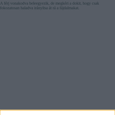
A férj vonakodva beleegyezik, de megkéri a dokit, hogy csak
fokozatosan haladva irányítsa át rá a fájdalmakat.