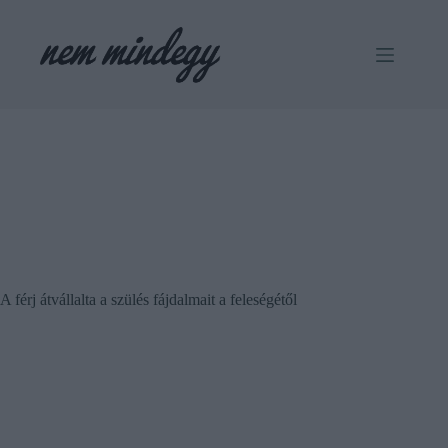
Skip
to
content
A férj átvállalta a szülés fájdalmait a feleségétől