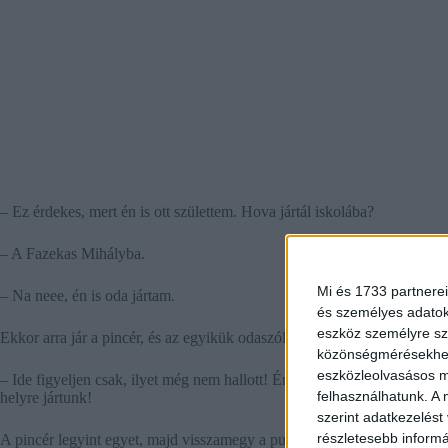
– Ez érdekes, mert én is ott születtem. Hova jártál iskolába?
– A Fazekas Mihályba.
Mi és 1733 partnerei
– Na neee, én is oda jártam.
és személyes adatoka
eszköz személyre sz
Ekkor arra jár a pincér, és az egyikük odaszól neki:
közönségmérésekhez 
eszközleolvasásos mó
– Ide figyeljen csak, ilyet még nem hallott! Én és ez a fickó ugyanakko
felhasználhatunk. A 
helyre jártunk!
szerint adatkezelést
részletesebb informác
A pincér legyint egyet, majd visszamegy a pult mögé. Kérdi tőle a mási