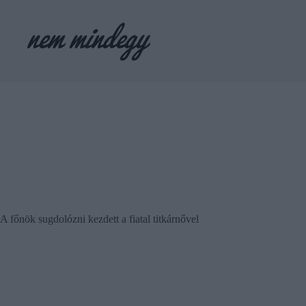
Skip
to
content
A főnök sugdolózni kezdett a fiatal titkárnővel