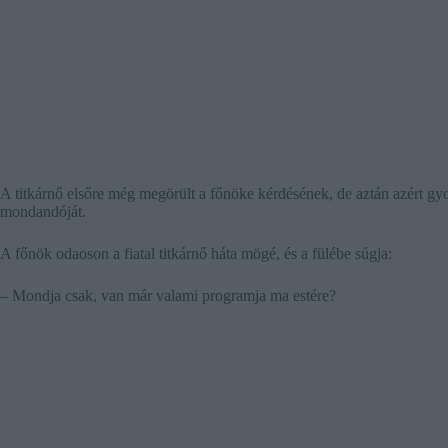
A titkárnő elsőre még megörült a főnöke kérdésének, de aztán azért gyor
mondandóját.
A főnök odaoson a fiatal titkárnő háta mögé, és a fülébe súgja:
– Mondja csak, van már valami programja ma estére?