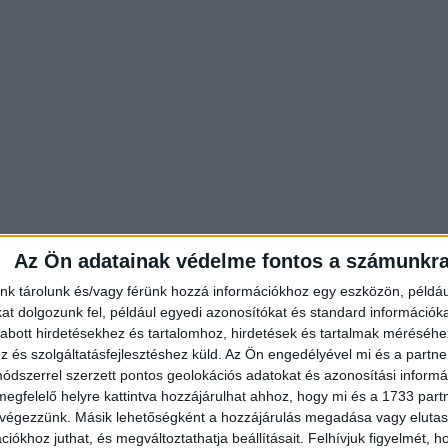
Az Ön adatainak védelme fontos a számunkr
nk tárolunk és/vagy férünk hozzá információkhoz egy eszközön, példáu
t dolgozunk fel, például egyedi azonosítókat és standard információk
abott hirdetésekhez és tartalomhoz, hirdetések és tartalmak méréséhe
és szolgáltatásfejlesztéshez küld.
Az Ön engedélyével mi és a partne
dszerrel szerzett pontos geolokációs adatokat és azonosítási informác
r születtünk, ugyanott születtünk, és még iskolába is egy
megfelelő helyre kattintva hozzájárulhat ahhoz, hogy mi és a 1733 partne
 végezzünk. Másik lehetőségként a hozzájárulás megadása vagy elutasí
iókhoz juthat, és megváltoztathatja beállításait.
Felhívjuk figyelmét, 
k pincér: