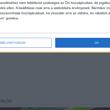
ezeléséhez nem feltétlenül szükséges az Ön hozzájárulása, de jogában 
zelés ellen. A beállításai csak erre a weboldalra érvényesek. Bármikor m
isszavonhatja hozzájárulását, ha visszatér erre az oldalra, és rákattint a
lem" gombra.
 kelleténél…
ÁBBI LEHETŐSÉGEK
OK