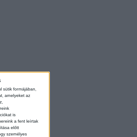
a
l sütik formájában,
at, amelyeket az
z,
reink
iókat is
reink a fent leírtak
tása előtt
hogy személyes