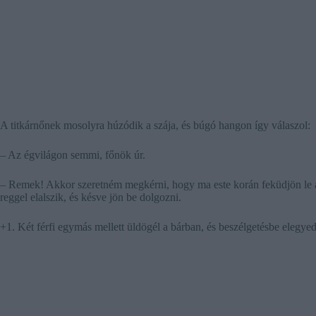
A titkárnőnek mosolyra húzódik a szája, és búgó hangon így válaszol:
– Az égvilágon semmi, főnök úr.
– Remek! Akkor szeretném megkérni, hogy ma este korán feküdjön le
reggel elalszik, és késve jön be dolgozni.
+1. Két férfi egymás mellett üldögél a bárban, és beszélgetésbe elegye