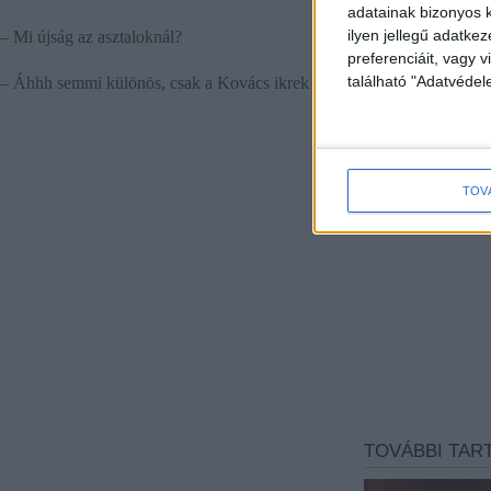
adatainak bizonyos k
ilyen jellegű adatke
– Mi újság az asztaloknál?
preferenciáit, vagy v
található "Adatvéde
– Áhhh semmi különös, csak a Kovács ikrek már megint többet ittak a
TOV