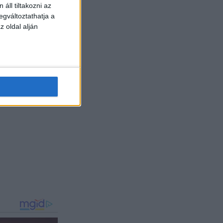
áll tiltakozni az
egváltoztathatja a
z oldal alján