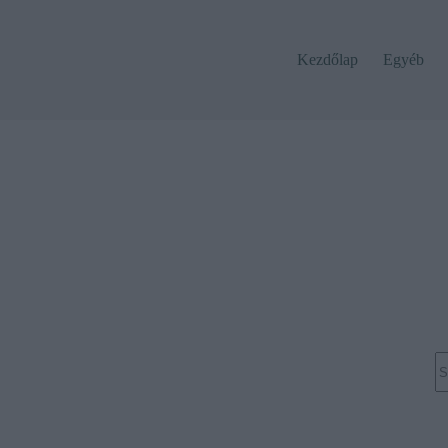
Kezdőlap
Egyéb
N
re