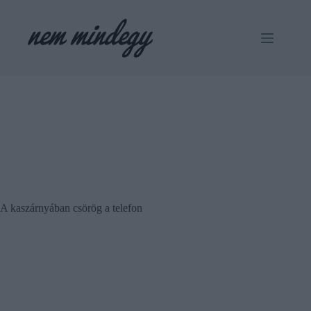
Skip
to
content
A kaszárnyában csörög a telefon