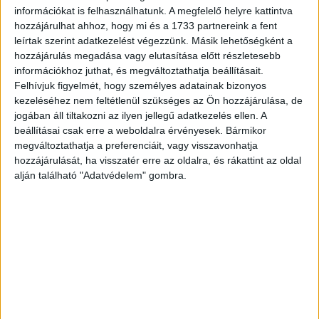
információkat is felhasználhatunk. A megfelelő helyre kattintva
hozzájárulhat ahhoz, hogy mi és a 1733 partnereink a fent
leírtak szerint adatkezelést végezzünk. Másik lehetőségként a
hozzájárulás megadása vagy elutasítása előtt részletesebb
– Nem.
információkhoz juthat, és megváltoztathatja beállításait.
– Húúh, akkor mázlim van – válaszolja és lecsapja a kagylót.
Felhívjuk figyelmét, hogy személyes adatainak bizonyos
kezeléséhez nem feltétlenül szükséges az Ön hozzájárulása, de
jogában áll tiltakozni az ilyen jellegű adatkezelés ellen. A
beállításai csak erre a weboldalra érvényesek. Bármikor
megváltoztathatja a preferenciáit, vagy visszavonhatja
hozzájárulását, ha visszatér erre az oldalra, és rákattint az oldal
alján található "Adatvédelem" gombra.
No
results