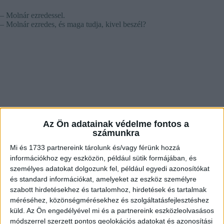
– Molnár ezredessel.
– Molnár ezredes, és maga tudja, kivel beszél?
Az Ön adatainak védelme fontos a
számunkra
Mi és 1733 partnereink tárolunk és/vagy férünk hozzá
információkhoz egy eszközön, például sütik formájában, és
személyes adatokat dolgozunk fel, például egyedi azonosítókat
és standard információkat, amelyeket az eszköz személyre
szabott hirdetésekhez és tartalomhoz, hirdetések és tartalmak
méréséhez, közönségmérésekhez és szolgáltatásfejlesztéshez
küld.
Az Ön engedélyével mi és a partnereink eszközleolvasásos
módszerrel szerzett pontos geolokációs adatokat és azonosítási