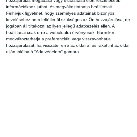
hozzájárulás megadása vagy elutasítása előtt részletesebb
információkhoz juthat, és megváltoztathatja beállításait.
Felhívjuk figyelmét, hogy személyes adatainak bizonyos
kezeléséhez nem feltétlenül szükséges az Ön hozzájárulása, de
jogában áll tiltakozni az ilyen jellegű adatkezelés ellen. A
beállításai csak erre a weboldalra érvényesek. Bármikor
megváltoztathatja a preferenciáit, vagy visszavonhatja
hozzájárulását, ha visszatér erre az oldalra, és rákattint az oldal
alján található "Adatvédelem" gombra.