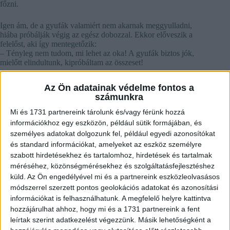
főzni.
Igen ám, de a gyufák valamiért nem akarnak meggyulladni,
hiába próbálják végig az egész dobozzal. Ekkor előveszik a
felelőst, aki így mentegetőzik:
– Tényleg nem tudom, mi lehet az oka! A gyufák biztos jók,
mielőtt elindultunk, kipróbáltam az összeset!
Az Ön adatainak védelme fontos a
számunkra
Mi és 1731 partnereink tárolunk és/vagy férünk hozzá
információkhoz egy eszközön, például sütik formájában, és
személyes adatokat dolgozunk fel, például egyedi azonosítókat
és standard információkat, amelyeket az eszköz személyre
szabott hirdetésekhez és tartalomhoz, hirdetések és tartalmak
méréséhez, közönségmérésekhez és szolgáltatásfejlesztéshez
küld.
Az Ön engedélyével mi és a partnereink eszközleolvasásos
módszerrel szerzett pontos geolokációs adatokat és azonosítási
információkat is felhasználhatunk. A megfelelő helyre kattintva
hozzájárulhat ahhoz, hogy mi és a 1731 partnereink a fent
leírtak szerint adatkezelést végezzünk. Másik lehetőségként a