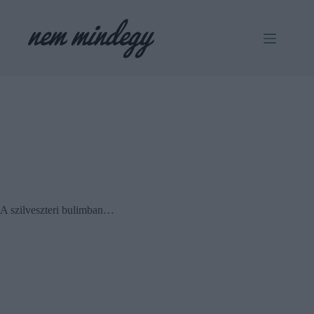
Skip
to
content
A szilveszteri bulimban…