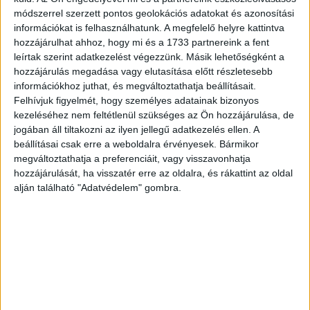
módszerrel szerzett pontos geolokációs adatokat és azonosítási
információkat is felhasználhatunk. A megfelelő helyre kattintva
hozzájárulhat ahhoz, hogy mi és a 1733 partnereink a fent
leírtak szerint adatkezelést végezzünk. Másik lehetőségként a
hozzájárulás megadása vagy elutasítása előtt részletesebb
információkhoz juthat, és megváltoztathatja beállításait.
No
Felhívjuk figyelmét, hogy személyes adatainak bizonyos
results
kezeléséhez nem feltétlenül szükséges az Ön hozzájárulása, de
jogában áll tiltakozni az ilyen jellegű adatkezelés ellen. A
beállításai csak erre a weboldalra érvényesek. Bármikor
megváltoztathatja a preferenciáit, vagy visszavonhatja
hozzájárulását, ha visszatér erre az oldalra, és rákattint az oldal
alján található "Adatvédelem" gombra.