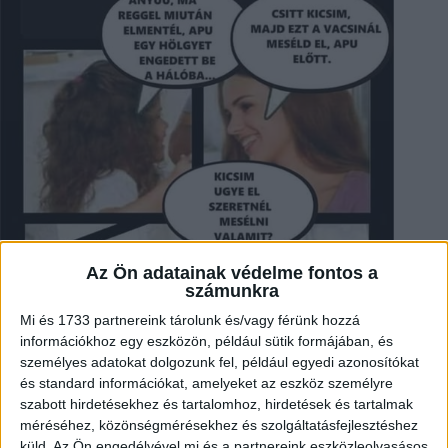
Az Ön adatainak védelme fontos a
számunkra
Mi és 1733 partnereink tárolunk és/vagy férünk hozzá
információkhoz egy eszközön, például sütik formájában, és
személyes adatokat dolgozunk fel, például egyedi azonosítókat
és standard információkat, amelyeket az eszköz személyre
szabott hirdetésekhez és tartalomhoz, hirdetések és tartalmak
méréséhez, közönségmérésekhez és szolgáltatásfejlesztéshez
küld.
Az Ön engedélyével mi és a partnereink eszközleolvasásos