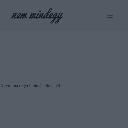
Skip
to
content
Anyu, ma reggel miután elmentél