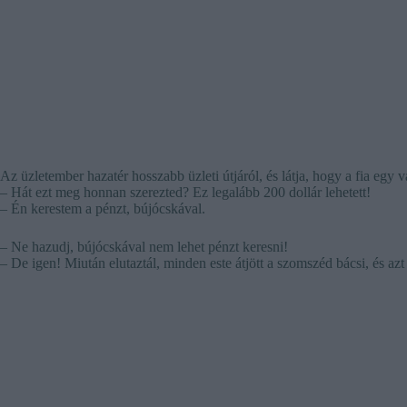
Az üzletember hazatér hosszabb üzleti útjáról, és látja, hogy a fia egy v
– Hát ezt meg honnan szerezted? Ez legalább 200 dollár lehetett!
– Én kerestem a pénzt, bújócskával.
– Ne hazudj, bújócskával nem lehet pénzt keresni!
– De igen! Miután elutaztál, minden este átjött a szomszéd bácsi, és a