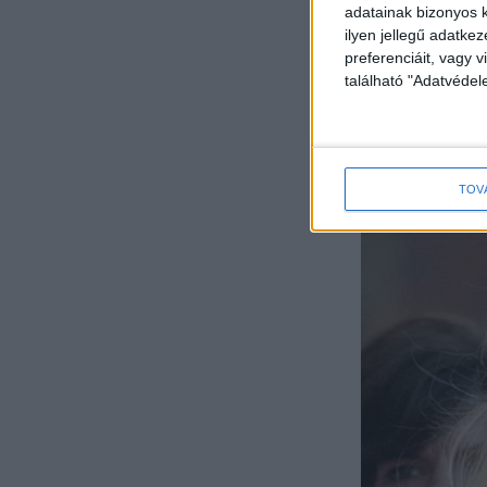
adatainak bizonyos k
ilyen jellegű adatke
preferenciáit, vagy v
található "Adatvéde
TOV