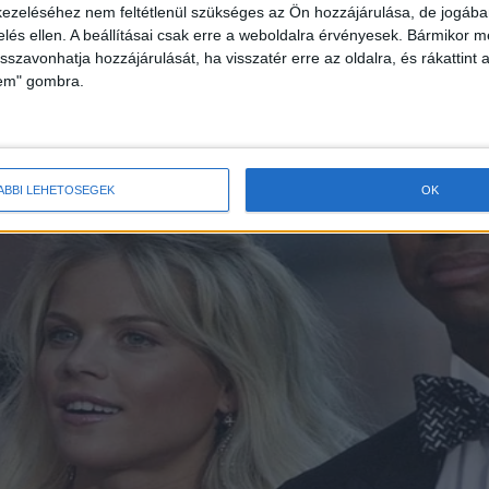
ezeléséhez nem feltétlenül szükséges az Ön hozzájárulása, de jogában 
zelés ellen. A beállításai csak erre a weboldalra érvényesek. Bármikor m
isszavonhatja hozzájárulását, ha visszatér erre az oldalra, és rákattint a
lem" gombra.
ÁBBI LEHETŐSÉGEK
OK