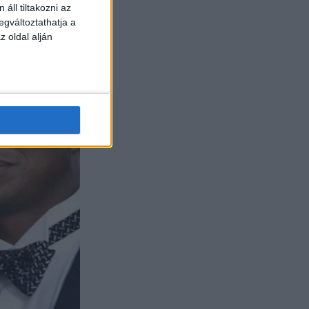
áll tiltakozni az
egváltoztathatja a
z oldal alján