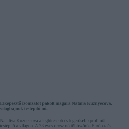
Elképesztő izomzatot pakolt magára Natalia Kuznyecova,
világbajnok testépítő nő.
Nataliya Kuznetsova a leghíresebb és legerősebb profi női
testépítő a világon. A 33 éves orosz nő többszörös Európa- és