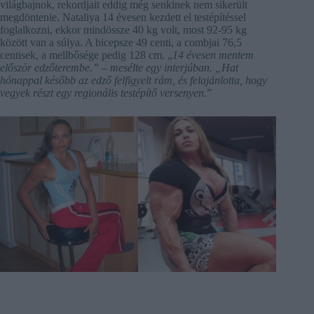
világbajnok, rekordjait eddig még senkinek nem sikerült
megdöntenie. Nataliya 14 évesen kezdett el testépítéssel
foglalkozni, ekkor mindössze 40 kg volt, most 92-95 kg
között van a súlya. A bicepsze 49 centi, a combjai 76,5
centisek, a mellbősége pedig 128 cm. „
14 évesen mentem
először edzőterembe.” – mesélte egy interjúban. „Hat
hónappal később az edző felfigyelt rám, és felajánlotta, hogy
vegyek részt egy regionális testépítő versenyen.
”