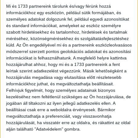
éppen megfelel neki, viszont igyekszik egészségesen étkezni,
Mi és 1733 partnereink tárolunk és/vagy férünk hozzá
és rendszeresen edz.
információkhoz egy eszközön, például sütik formájában, és
személyes adatokat dolgozunk fel, például egyedi azonosítókat
Azt is elmesélte, hogy az első 5 évben egyáltalán nem szedett
és standard információkat, amelyeket az eszköz személyre
semmilyen táplálék-kiegészítőt. Az étrendjében rizs, csirkemell
szabott hirdetésekhez és tartalomhoz, hirdetések és tartalmak
és kolbász szerepelt, és a folyamatos edzéssel így is sikerült
méréséhez, közönségmérésekhez és szolgáltatásfejlesztéshez
nagyszerű eredményeket elérnie. Mostanra azonban nincsenek
küld.
Az Ön engedélyével mi és a partnereink eszközleolvasásos
ellenére a protein shake-ek sem, és azt mondja, ha az
embernek éppen nincs ideje rendesen enni, miért is ne
módszerrel szerzett pontos geolokációs adatokat és azonosítási
készítene el egy ilyen italt.
információkat is felhasználhatunk. A megfelelő helyre kattintva
hozzájárulhat ahhoz, hogy mi és a 1733 partnereink a fent
leírtak szerint adatkezelést végezzünk. Másik lehetőségként a
hozzájárulás megadása vagy elutasítása előtt részletesebb
információkhoz juthat, és megváltoztathatja beállításait.
Felhívjuk figyelmét, hogy személyes adatainak bizonyos
kezeléséhez nem feltétlenül szükséges az Ön hozzájárulása, de
jogában áll tiltakozni az ilyen jellegű adatkezelés ellen. A
beállításai csak erre a weboldalra érvényesek. Bármikor
megváltoztathatja a preferenciáit, vagy visszavonhatja
hozzájárulását, ha visszatér erre az oldalra, és rákattint az oldal
alján található "Adatvédelem" gombra.