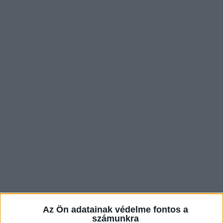
Az Ön adatainak védelme fontos a
Azt mondja, nem feltétlenül követ szigorú diétát, annak
számunkra
érdekében, hogy megőrizze a testalkatát, akkor eszik, amikor