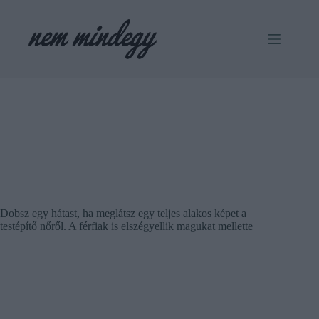
Skip
to
content
Dobsz egy hátast, ha meglátsz egy teljes alakos képet a
testépítő nőről. A férfiak is elszégyellik magukat mellette