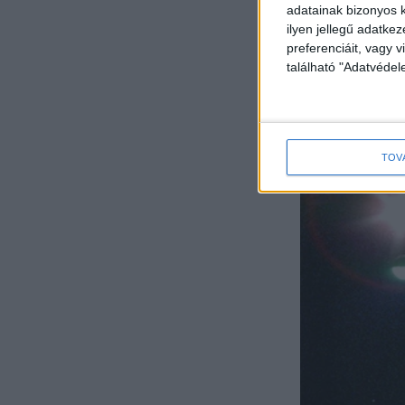
adatainak bizonyos k
ilyen jellegű adatke
preferenciáit, vagy v
található "Adatvéde
TOV