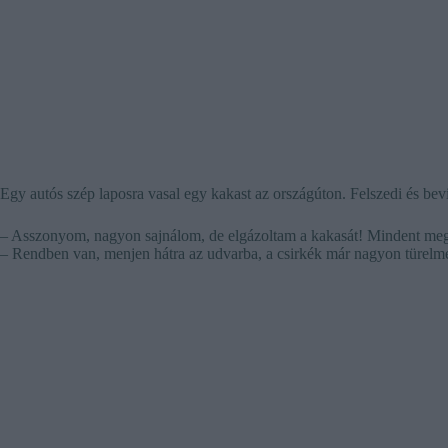
Egy autós szép laposra vasal egy kakast az országúton. Felszedi és bevi
– Asszonyom, nagyon sajnálom, de elgázoltam a kakasát! Mindent megt
– Rendben van, menjen hátra az udvarba, a csirkék már nagyon türelme