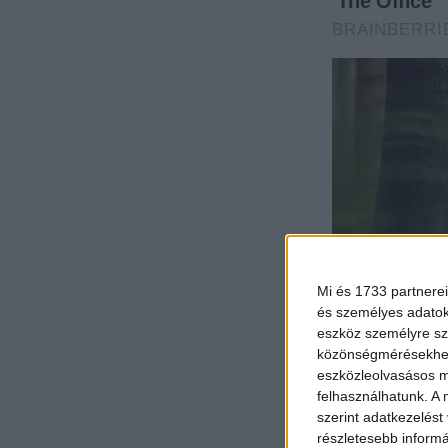
Mi és 1733 partnerei
és személyes adatoka
eszköz személyre sz
közönségmérésekhez 
eszközleolvasásos mó
felhasználhatunk. A 
szerint adatkezelést
részletesebb informác