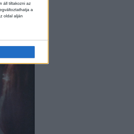
áll tiltakozni az
egváltoztathatja a
z oldal alján