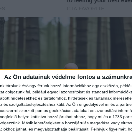
Az Ön adatainak védelme fontos a számunkr
nk tárolunk és/vagy férünk hozzá információkhoz egy eszközön, példáu
t dolgozunk fel, például egyedi azonosítókat és standard információk
abott hirdetésekhez és tartalomhoz, hirdetések és tartalmak méréséhe
és szolgáltatásfejlesztéshez küld.
Az Ön engedélyével mi és a partne
dszerrel szerzett pontos geolokációs adatokat és azonosítási informác
megfelelő helyre kattintva hozzájárulhat ahhoz, hogy mi és a 1733 partne
 végezzünk. Másik lehetőségként a hozzájárulás megadása vagy elutasí
iókhoz juthat, és megváltoztathatja beállításait.
Felhívjuk figyelmét, 