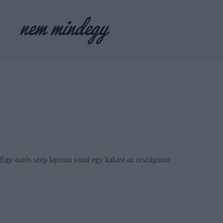
Skip
to
content
Egy autós szép laposra vasal egy kakast az országúton