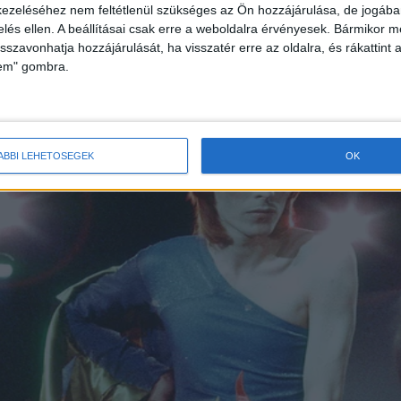
ezeléséhez nem feltétlenül szükséges az Ön hozzájárulása, de jogában 
zelés ellen. A beállításai csak erre a weboldalra érvényesek. Bármikor m
isszavonhatja hozzájárulását, ha visszatér erre az oldalra, és rákattint a
lem" gombra.
ÁBBI LEHETŐSÉGEK
OK