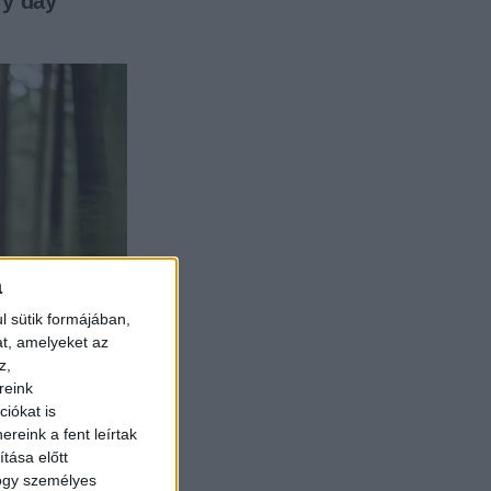
a
l sütik formájában,
at, amelyeket az
z,
reink
iókat is
reink a fent leírtak
tása előtt
hogy személyes