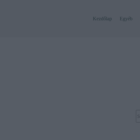
Kezdőlap
Egyéb
N
re