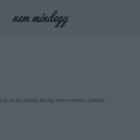
Skip
to
content
Egy tavaszi délután két régi haver összefut a parkban.