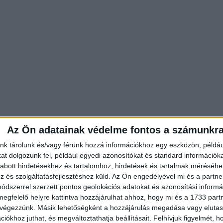
Az Ön adatainak védelme fontos a számunkr
nk tárolunk és/vagy férünk hozzá információkhoz egy eszközön, példáu
t dolgozunk fel, például egyedi azonosítókat és standard információk
abott hirdetésekhez és tartalomhoz, hirdetések és tartalmak méréséhe
és szolgáltatásfejlesztéshez küld.
Az Ön engedélyével mi és a partne
dszerrel szerzett pontos geolokációs adatokat és azonosítási informác
megfelelő helyre kattintva hozzájárulhat ahhoz, hogy mi és a 1733 partne
 végezzünk. Másik lehetőségként a hozzájárulás megadása vagy elutasí
iókhoz juthat, és megváltoztathatja beállításait.
Felhívjuk figyelmét, 