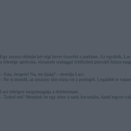
Egy tavaszi délután két régi haver összefut a parkban. Az egyikük, Laci
a felesége aprócska, rózsaszín szalaggal feldíszített pincsijét húzza mag
– Szia, öregem! Na, mi újság? – mondja Laci.
– Ne is mondd, az asszony rám sózta ezt a porfogót. Legalább te valami 
Laci röhögve megsimogatja a dobbermant.
– Tudod mit? Menjünk be egy sörre a sarki kocsmába, hadd legyen val