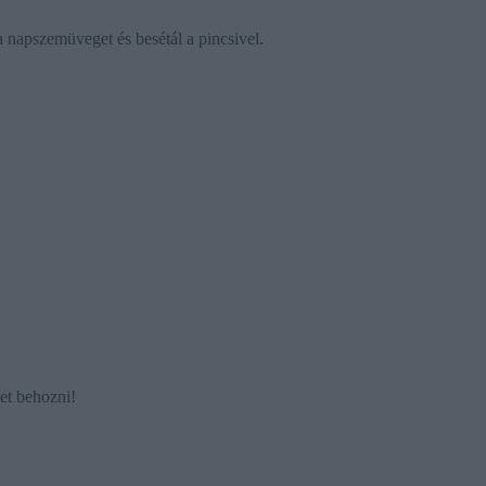
i a napszemüveget és besétál a pincsivel.
et behozni!