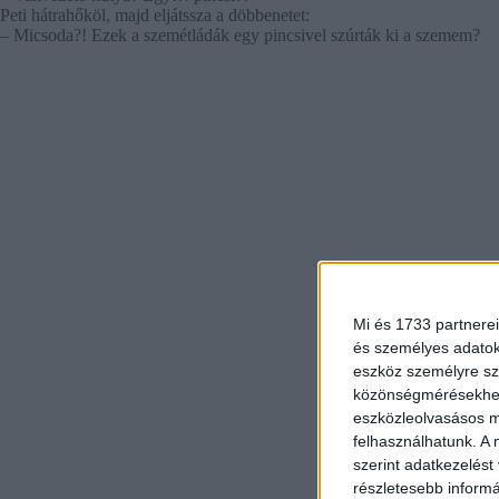
Peti hátrahőköl, majd eljátssza a döbbenetet:
– Micsoda?! Ezek a szemétládák egy pincsivel szúrták ki a szemem?
Mi és 1733 partnerei
és személyes adatoka
eszköz személyre sz
közönségmérésekhez 
eszközleolvasásos mó
felhasználhatunk. A 
szerint adatkezelést
részletesebb informác