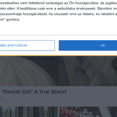
ezeléséhez nem feltétlenül szükséges az Ön hozzájárulása, de jogában 
zelés ellen. A beállításai csak erre a weboldalra érvényesek. Bármikor m
isszavonhatja hozzájárulását, ha visszatér erre az oldalra, és rákattint a
lem" gombra.
ÁBBI LEHETŐSÉGEK
OK