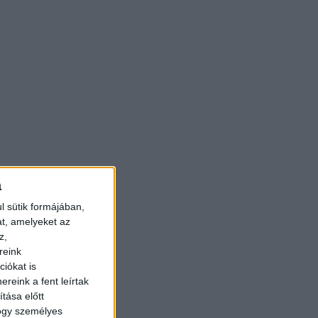
a
l sütik formájában,
at, amelyeket az
z,
reink
iókat is
reink a fent leírtak
tása előtt
hogy személyes