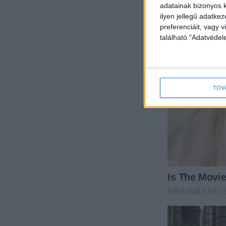
adatainak bizonyos k
ilyen jellegű adatke
preferenciáit, vagy v
található "Adatvéde
TOV