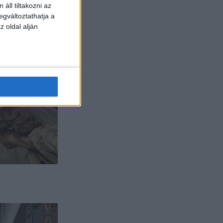
áll tiltakozni az
egváltoztathatja a
z oldal alján