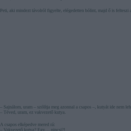
Peti, aki mindezt távolról figyelte, elégedetten bólint, majd ő is feltesz
– Sajnálom, uram – szólítja meg azonnal a csapos –, kutyát ide nem leh
– Téved, uram, ez vakvezető kutya.
A csapos elképedve mered rá:
– Vakvezető kutya? Egy… pincsi?!