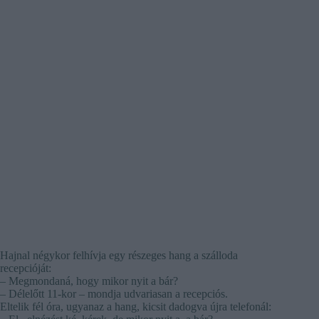
Hajnal négykor felhívja egy részeges hang a szálloda
recepcióját:
– Megmondaná, hogy mikor nyit a bár?
– Délelőtt 11-kor – mondja udvariasan a recepciós.
Eltelik fél óra, ugyanaz a hang, kicsit dadogva újra telefonál: