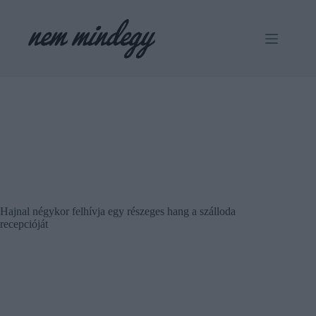
Skip
to
content
Hajnal négykor felhívja egy részeges hang a szálloda
recepcióját