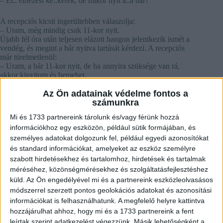
– El.. elnézést ké..kérek, de mikor nyit a..a bár?
A recepciós kicsit ingerültebben válaszolja:
– Uram, még mindig csak 11-kor nyit.
Újabb fél óra után teljesen elázott hangon jelentkezik ismét a
vendég, és megint a bár nyitva tartását kérdezi. A recepciós
már türelmetlenül:
– Uram, a bár 11-kor nyit, de ha annyira szüksége van rá,
akkor kinyitom és bemehet.
Erre a hang:
– Deee én nem bemennni a..a..akarok, haaanem kimenni!
Az Ön adatainak védelme fontos a
számunkra
Mi és 1733 partnereink tárolunk és/vagy férünk hozzá
információkhoz egy eszközön, például sütik formájában, és
személyes adatokat dolgozunk fel, például egyedi azonosítókat
és standard információkat, amelyeket az eszköz személyre
No
szabott hirdetésekhez és tartalomhoz, hirdetések és tartalmak
results
méréséhez, közönségmérésekhez és szolgáltatásfejlesztéshez
küld.
Az Ön engedélyével mi és a partnereink eszközleolvasásos
módszerrel szerzett pontos geolokációs adatokat és azonosítási
információkat is felhasználhatunk. A megfelelő helyre kattintva
hozzájárulhat ahhoz, hogy mi és a 1733 partnereink a fent
leírtak szerint adatkezelést végezzünk. Másik lehetőségként a