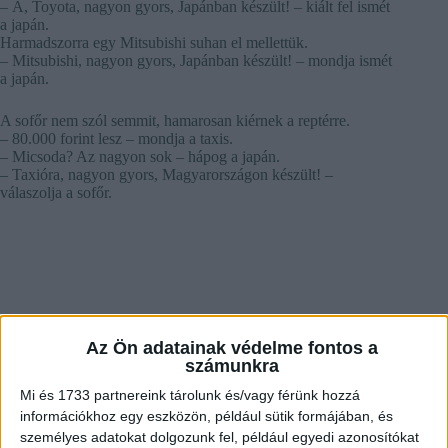
– Á, Toyota, nagyon gyors, Japánban készült! – kiált fel ismét
a japán.
Harmadszorra egy Mitsubishi suhan el mellettük.
– Mitsubishi, nagyon gyors, Japánban készült! – mondja ismét
a japán.
A sofőr nem szól semmit, hamarosan kiérnek a reptérre.
– 80.000 forint lesz – mondja a taxis.
– Micsoda? Az nagyon sok – hápog a japán.
– Taxióra, nagyon gyors, Magyarországon készült! –
válaszolja a sofőr.
Az Ön adatainak védelme fontos a
számunkra
Mi és 1733 partnereink tárolunk és/vagy férünk hozzá
információkhoz egy eszközön, például sütik formájában, és
személyes adatokat dolgozunk fel, például egyedi azonosítókat