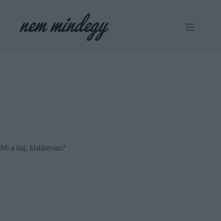
Skip
to
content
Mi a baj, kislányom?