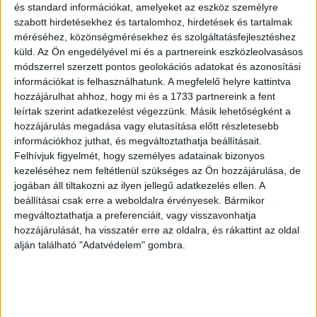
és standard információkat, amelyeket az eszköz személyre
szabott hirdetésekhez és tartalomhoz, hirdetések és tartalmak
méréséhez, közönségmérésekhez és szolgáltatásfejlesztéshez
küld.
Az Ön engedélyével mi és a partnereink eszközleolvasásos
módszerrel szerzett pontos geolokációs adatokat és azonosítási
információkat is felhasználhatunk. A megfelelő helyre kattintva
hozzájárulhat ahhoz, hogy mi és a 1733 partnereink a fent
leírtak szerint adatkezelést végezzünk. Másik lehetőségként a
hozzájárulás megadása vagy elutasítása előtt részletesebb
információkhoz juthat, és megváltoztathatja beállításait.
Felhívjuk figyelmét, hogy személyes adatainak bizonyos
kezeléséhez nem feltétlenül szükséges az Ön hozzájárulása, de
jogában áll tiltakozni az ilyen jellegű adatkezelés ellen. A
beállításai csak erre a weboldalra érvényesek. Bármikor
megváltoztathatja a preferenciáit, vagy visszavonhatja
hozzájárulását, ha visszatér erre az oldalra, és rákattint az oldal
alján található "Adatvédelem" gombra.