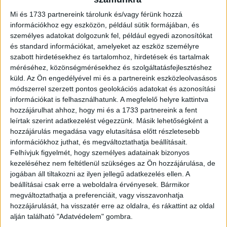
Mi és 1733 partnereink tárolunk és/vagy férünk hozzá
információkhoz egy eszközön, például sütik formájában, és
személyes adatokat dolgozunk fel, például egyedi azonosítókat
– Ismeri azt a szőke bombázót az ápolók közül? Végre sikerült
és standard információkat, amelyeket az eszköz személyre
megdöntenem…
szabott hirdetésekhez és tartalomhoz, hirdetések és tartalmak
méréséhez, közönségmérésekhez és szolgáltatásfejlesztéshez
küld.
Az Ön engedélyével mi és a partnereink eszközleolvasásos
módszerrel szerzett pontos geolokációs adatokat és azonosítási
információkat is felhasználhatunk. A megfelelő helyre kattintva
hozzájárulhat ahhoz, hogy mi és a 1733 partnereink a fent
leírtak szerint adatkezelést végezzünk. Másik lehetőségként a
hozzájárulás megadása vagy elutasítása előtt részletesebb
információkhoz juthat, és megváltoztathatja beállításait.
Felhívjuk figyelmét, hogy személyes adatainak bizonyos
kezeléséhez nem feltétlenül szükséges az Ön hozzájárulása, de
jogában áll tiltakozni az ilyen jellegű adatkezelés ellen. A
beállításai csak erre a weboldalra érvényesek. Bármikor
megváltoztathatja a preferenciáit, vagy visszavonhatja
hozzájárulását, ha visszatér erre az oldalra, és rákattint az oldal
alján található "Adatvédelem" gombra.