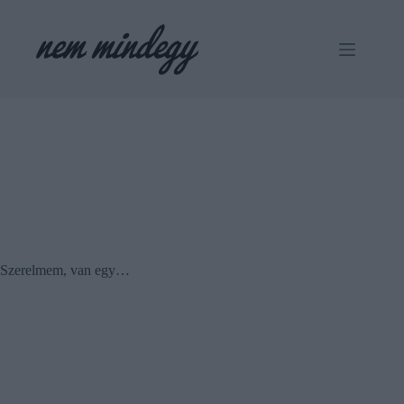
Skip
to
content
Szerelmem, van egy…