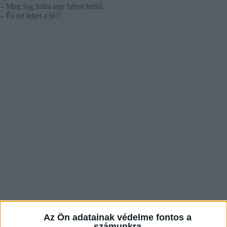
– Meg fog halni egy héten belül.
– És mi lehet a jó?!
Az Ön adatainak védelme fontos a
számunkra