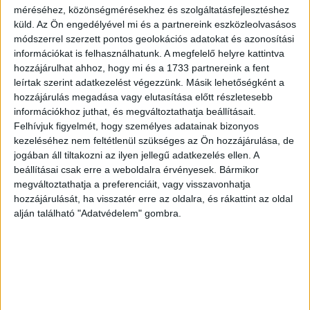
méréséhez, közönségmérésekhez és szolgáltatásfejlesztéshez
küld.
Az Ön engedélyével mi és a partnereink eszközleolvasásos
módszerrel szerzett pontos geolokációs adatokat és azonosítási
információkat is felhasználhatunk. A megfelelő helyre kattintva
hozzájárulhat ahhoz, hogy mi és a 1733 partnereink a fent
leírtak szerint adatkezelést végezzünk. Másik lehetőségként a
hozzájárulás megadása vagy elutasítása előtt részletesebb
információkhoz juthat, és megváltoztathatja beállításait.
Felhívjuk figyelmét, hogy személyes adatainak bizonyos
kezeléséhez nem feltétlenül szükséges az Ön hozzájárulása, de
jogában áll tiltakozni az ilyen jellegű adatkezelés ellen. A
– Sajnos nem tudom – válaszolja bánatosan az autós.
beállításai csak erre a weboldalra érvényesek. Bármikor
Mire sugárzó arccal a rendőr:
megváltoztathatja a preferenciáit, vagy visszavonhatja
– Ilyet nem tudni! Hát szeptemberben!
hozzájárulását, ha visszatér erre az oldalra, és rákattint az oldal
alján található "Adatvédelem" gombra.