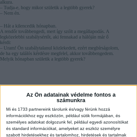
alkura.
– Tudja-e, hogy mikor születik a legtöbb gyerek?
– Nem én.
– Hát a kilencedik hónapban.
A rendőr továbbengedi, mert így szólt a megállapodás. A
legközelebbi szabálysértőt, aki fennakad a hálóján már ő
kérdi:
– Uram! Ön szabálytalanul közlekedett, ezért megbírságolom,
de ha egy találós kérdésre megfelel, akkor továbbengedem.
Melyik hónapban születik a legtöbb gyerek?
Az Ön adatainak védelme fontos a
számunkra
Mi és 1733 partnereink tárolunk és/vagy férünk hozzá
információkhoz egy eszközön, például sütik formájában, és
személyes adatokat dolgozunk fel, például egyedi azonosítókat
és standard információkat, amelyeket az eszköz személyre
szabott hirdetésekhez és tartalomhoz, hirdetések és tartalmak