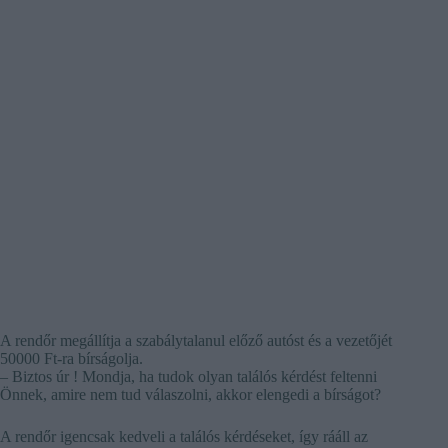
A rendőr megállítja a szabálytalanul előző autóst és a vezetőjét
50000 Ft-ra bírságolja.
– Biztos úr ! Mondja, ha tudok olyan találós kérdést feltenni
Önnek, amire nem tud válaszolni, akkor elengedi a bírságot?
A rendőr igencsak kedveli a találós kérdéseket, így rááll az