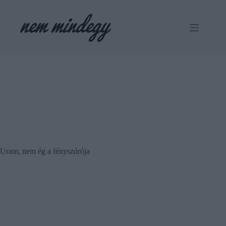
Skip
to
content
Uram, nem ég a fényszórója